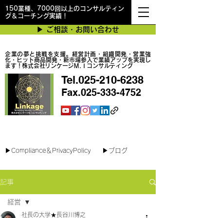
150業種、7000回以上のコンサルティン
グ＆コーチング実績！
▶︎ ご相談・お問い合わせ
企業の夢と挑戦を支援。経営計画・組織開発・営業強
化・ヒット商品開発・新市場参入で業績アップを実現し
ます！株式会社リンケージＭ.Ｉコンサルティング
Tel.025-210-6238
Fax.025-333-4752
最短で翌日対応可能！オンラインコンサル
▶︎Compliance＆PrivacyPolicy
▶︎ブログ
記事
経営
社長の大学★長谷川博之