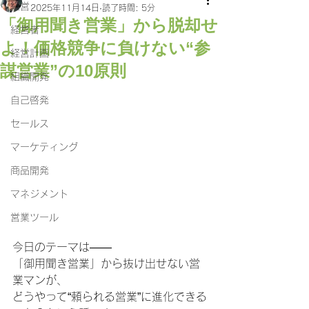
経営
2025年11月14日
読了時間: 5分
「御用聞き営業」から脱却せ
経営者
よ！価格競争に負けない“参
経営計画
謀営業”の10原則
組織開発
自己啓発
セールス
マーケティング
商品開発
マネジメント
営業ツール
今日のテーマは――
「御用聞き営業」から抜け出せない営
業マンが、
どうやって“頼られる営業”に進化できる