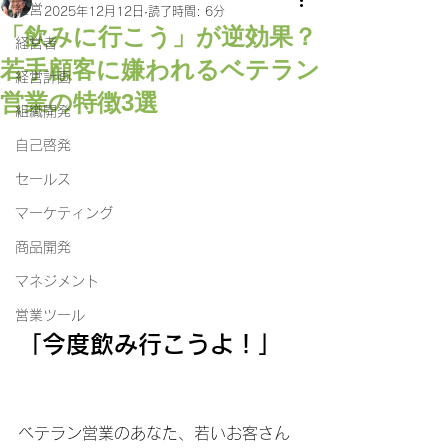
経営
2025年12月12日
読了時間: 6分
「飲みに行こう」が逆効果？
経営者
若手顧客に嫌われるベテラン
経営計画
営業の特徴3選
組織開発
自己啓発
セールス
マーケティング
商品開発
マネジメント
営業ツール
「今度飲み行こうよ！」
ベテラン営業のあなた、若いお客さん