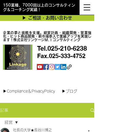
150業種、7000回以上のコンサルティン
グ＆コーチング実績！
▶︎ ご相談・お問い合わせ
企業の夢と挑戦を支援。経営計画・組織開発・営業強
化・ヒット商品開発・新市場参入で業績アップを実現し
ます！株式会社リンケージＭ.Ｉコンサルティング
Tel.025-210-6238
Fax.025-333-4752
最短で翌日対応可能！オンラインコンサル
▶︎Compliance＆PrivacyPolicy
▶︎ブログ
記事
経営
社長の大学★長谷川博之