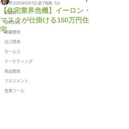
経営
2025年5月7日
読了時間: 5分
【住宅業界危機】イーロン・
経営者
マスクが仕掛ける150万円住
経営計画
宅
組織開発
自己啓発
セールス
マーケティング
商品開発
マネジメント
営業ツール