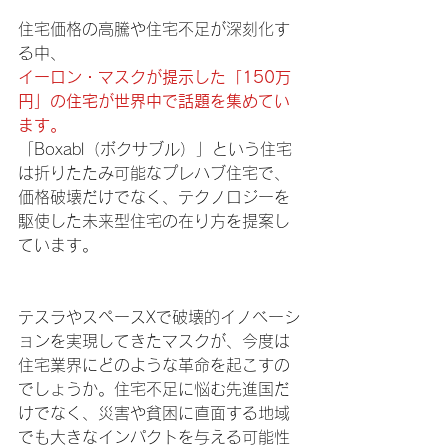
住宅価格の高騰や住宅不足が深刻化す
る中、
イーロン・マスクが提示した「150万
円」の住宅が世界中で話題を集めてい
ます。
「Boxabl（
ボクサブル
）」という住宅
は折りたたみ可能なプレハブ住宅で、
価格破壊だけでなく、テクノロジーを
駆使した未来型住宅の在り方を提案し
ています。
テスラやスペースXで破壊的イノベーシ
ョンを実現してきたマスクが、今度は
住宅業界にどのような革命を起こすの
でしょうか。住宅不足に悩む先進国だ
けでなく、災害や貧困に直面する地域
でも大きなインパクトを与える可能性