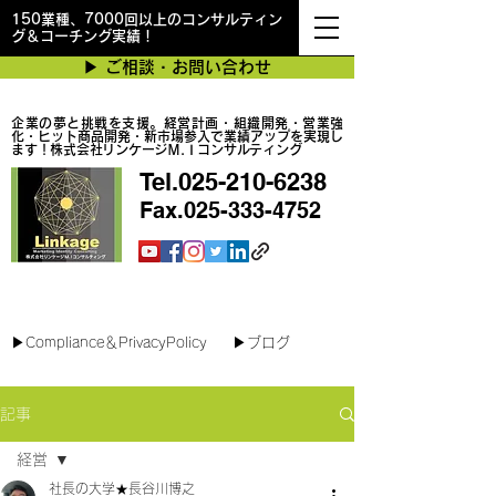
150業種、7000回以上のコンサルティン
グ＆コーチング実績！
▶︎ ご相談・お問い合わせ
企業の夢と挑戦を支援。経営計画・組織開発・営業強
化・ヒット商品開発・新市場参入で業績アップを実現し
ます！株式会社リンケージＭ.Ｉコンサルティング
Tel.025-210-6238
Fax.025-333-4752
最短で翌日対応可能！オンラインコンサル
▶︎Compliance＆PrivacyPolicy
▶︎ブログ
記事
経営
社長の大学★長谷川博之