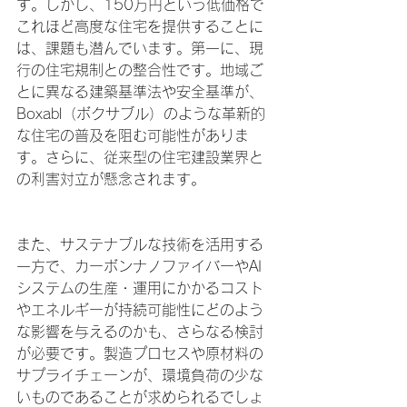
す。しかし、150万円という低価格で
これほど高度な住宅を提供することに
は、課題も潜んでいます。第一に、現
行の住宅規制との整合性です。地域ご
とに異なる建築基準法や安全基準が、
Boxabl（
ボクサブル
）のような革新的
な住宅の普及を阻む可能性がありま
す。さらに、従来型の住宅建設業界と
の利害対立が懸念されます。
また、サステナブルな技術を活用する
一方で、カーボンナノファイバーやAI
システムの生産・運用にかかるコスト
やエネルギーが持続可能性にどのよう
な影響を与えるのかも、さらなる検討
が必要です。製造プロセスや原材料の
サプライチェーンが、環境負荷の少な
いものであることが求められるでしょ