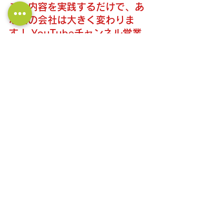
この内容を実践するだけで、あ
なたの会社は大きく変わりま
す！ YouTubeチャンネル営業
の大学では、
もっと具体的な経営情報を発信
しています！
↓↓↓
https://www.youtube.com/
@linkagemic
新人・若手営業マンのバイブル『60秒
で学べる営業スキル大全集』発売中！
営業マンの課題を解決するトピックが
544個あります。
ひとつのトピックは60秒以内で読むこ