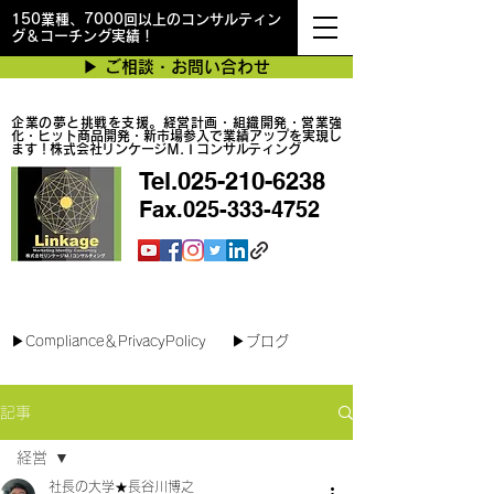
150業種、7000回以上のコンサルティン
グ＆コーチング実績！
▶︎ ご相談・お問い合わせ
企業の夢と挑戦を支援。経営計画・組織開発・営業強
化・ヒット商品開発・新市場参入で業績アップを実現し
ます！株式会社リンケージＭ.Ｉコンサルティング
Tel.025-210-6238
Fax.025-333-4752
最短で翌日対応可能！オンラインコンサル
▶︎Compliance＆PrivacyPolicy
▶︎ブログ
記事
経営
社長の大学★長谷川博之