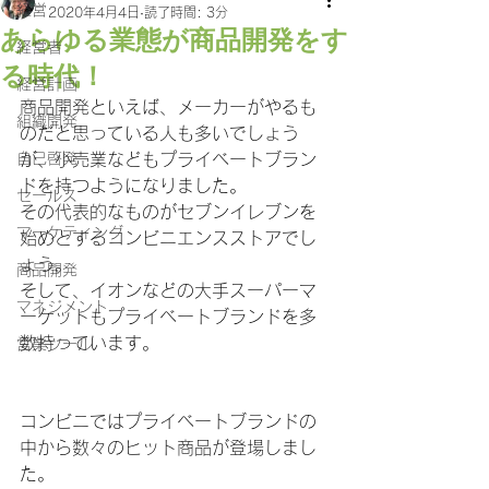
経営
2020年4月4日
読了時間: 3分
あらゆる業態が商品開発をす
経営者
る時代！
経営計画
商品開発といえば、メーカーがやるも
組織開発
のだと思っている人も多いでしょう
自己啓発
が、小売業などもプライベートブラン
ドを持つようになりました。
セールス
その代表的なものがセブンイレブンを
マーケティング
始めとするコンビニエンスストアでし
ょう。
商品開発
そして、イオンなどの大手スーパーマ
マネジメント
ーケットもプライベートブランドを多
数持っています。
営業ツール
コンビニではプライベートブランドの
中から数々のヒット商品が登場しまし
た。