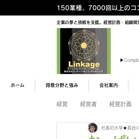
150業種、7000回以上の
企業の夢と挑戦を支援。経営計画・組織開
最
▶︎Compli
ホーム
得意分野と強み
会社案内
経営
経営者
経営計画
社長の大学★長谷
マネジメント
営業ツー