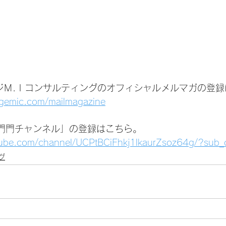
ジＭ.Ｉコンサルティングのオフィシャルメルマガの登録
agemic.com/mailmagazine
いは門門チャンネル」の登録はこちら。
tube.com/channel/UCPtBCiFhkj1lkaurZsoz64g/?sub_
グ