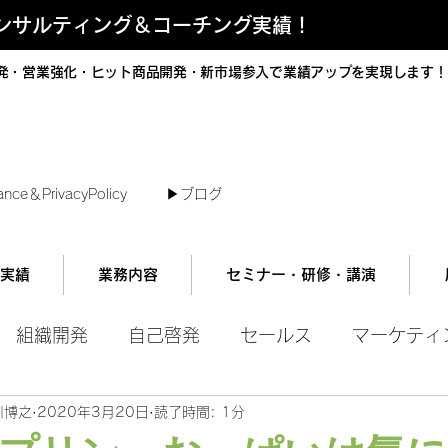
コンサルティング＆コーチング実績！
発・営業強化・ヒット商品開発・新市場参入で業績アップを実現します！
短で翌日対応可能！オンラインコンサル
ance＆PrivacyPolicy
▶︎ブログ
実績
業務内容
セミナー・研修・講演
組織開発
自己啓発
セールス
マーケティ
川博之
2020年3月20日
読了時間: 1分
ル