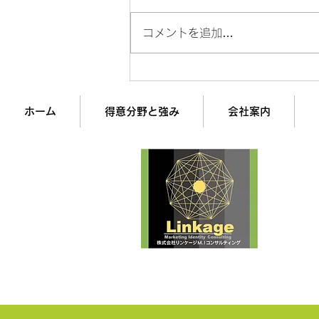
コメントを追加…
【BtoB営業】ChatGPTに
「メール」を書かせてはいけ
ない理由
ホーム
得意分野と強み
会社案内
企業
経営
株式
最
▶︎Comp