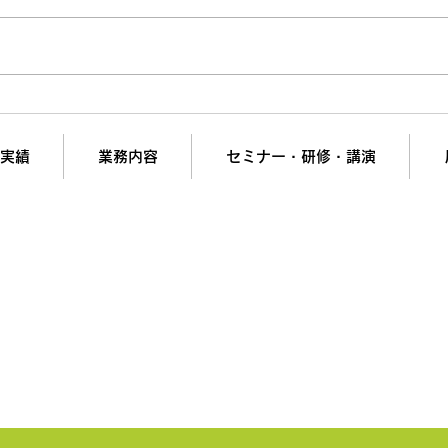
SEOは死んだ？「アクセス
売上
70%減」の衝撃データと新ル
ズラ
ール
実績
業務内容
セミナー・研修・講演
の夢と挑戦を支援。
計画・組織開発・営業強化・ヒット商品開発・新市場参
会社リンケージＭ.Ｉコンサルティング
短で翌日対応可能！オンラインコンサル
liance＆PrivacyPolicy
▶︎ブログ
▶︎特定商取引法に基づく表