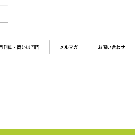
7倍！ターゲットを1ミリ
すだけで人生が変わる
月刊誌・商いは門門
メルマガ
お問い合わせ
入で
業績アップを実現します！
記