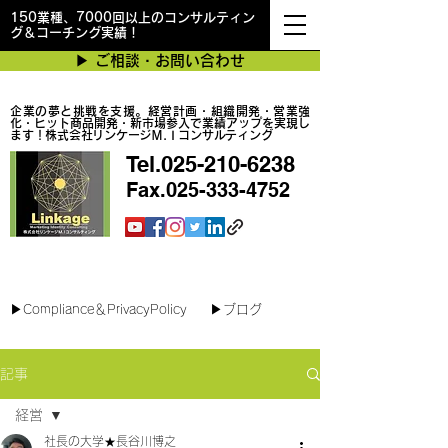
150業種、7000回以上のコンサルティン
グ＆コーチング実績！
▶︎ ご相談・お問い合わせ
企業の夢と挑戦を支援。経営計画・組織開発・営業強
化・ヒット商品開発・新市場参入で業績アップを実現し
ます！株式会社リンケージＭ.Ｉコンサルティング
Tel.025-210-6238
Fax.025-333-4752
最短で翌日対応可能！オンラインコンサル
▶︎Compliance＆PrivacyPolicy
▶︎ブログ
記事
経営
社長の大学★長谷川博之