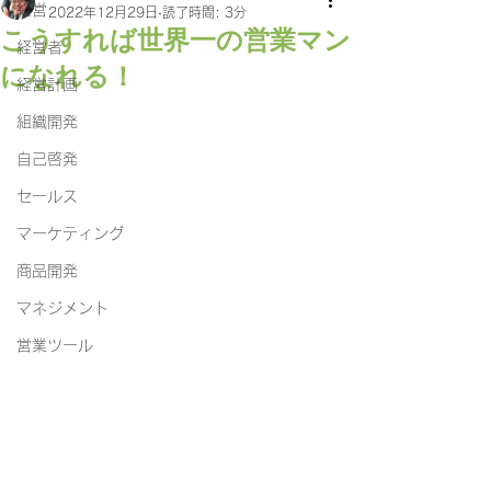
経営
2022年12月29日
読了時間: 3分
こうすれば世界一の営業マン
経営者
になれる！
経営計画
組織開発
自己啓発
セールス
マーケティング
商品開発
マネジメント
営業ツール