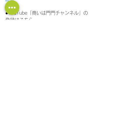
●YouTube「商いは門門チャンネル」の
登録はこちら。
https://www.youtube.com/channel/UC
PtBCiFhkj1lkaurZsoz64g/?
sub_confirmation=1
●社長の大学LINE公式アカウント！ 経
営に関する質問ができます！ フォロー
はこちら！
https://lin.ee/11jNwF3be
セールス
経営計画