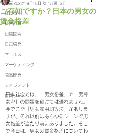
経営
2022年9月18日
読了時間: 3分
ご存知ですか？日本の男女の
経営者
賃金格差
経営計画
組織開発
自己啓発
セールス
マーケティング
商品開発
マネジメント
日本社会では、「男女格差」や「男尊
営業ツール
女卑」の問題を避けては通れません。
今でこそ「男女雇用均等法」がありま
すが、それ以前はあらゆるシーンで男
女格差が当たり前にありました。そこ
で今日は、男女の賃金格差についてわ