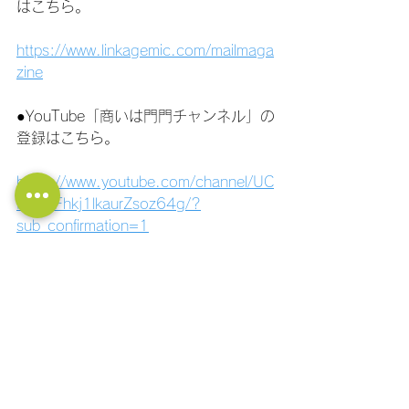
はこちら。
https://www.linkagemic.com/mailmaga
zine
●YouTube「商いは門門チャンネル」の
登録はこちら。
https://www.youtube.com/channel/UC
PtBCiFhkj1lkaurZsoz64g/?
sub_confirmation=1
●社長の大学LINE公式アカウント！ 経
営に関する質問ができます！ フォロー
はこちら！
https://lin.ee/11jNwF3be
組織開発
経営計画