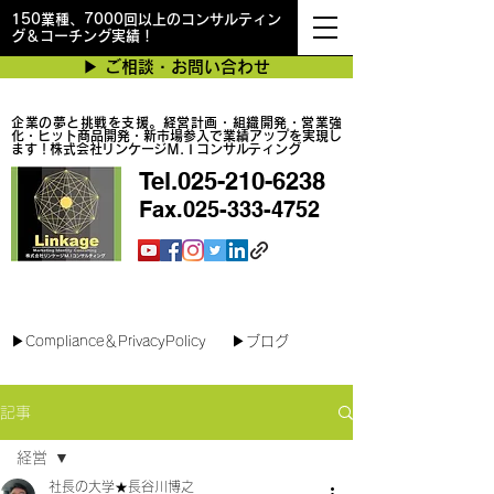
150業種、7000回以上のコンサルティン
グ＆コーチング実績！
▶︎ ご相談・お問い合わせ
企業の夢と挑戦を支援。経営計画・組織開発・営業強
化・ヒット商品開発・新市場参入で業績アップを実現し
ます！株式会社リンケージＭ.Ｉコンサルティング
Tel.025-210-6238
Fax.025-333-4752
最短で翌日対応可能！オンラインコンサル
▶︎Compliance＆PrivacyPolicy
▶︎ブログ
記事
経営
社長の大学★長谷川博之