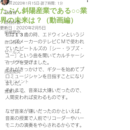
経営
2020年1月15日
読了時間: 1分
たぶん斜陽産業である○○業
経営者
界の未来は？（動画編）
経営計画
更新日：
2020年2月5日
組織開発
私は１３歳の時、エドウィンというジ
ーンズメーカーのテレビＣＭで使われ
自己啓発
ていたビートルズの「シー・ラブズ・
セールス
ユー」という曲を聞いてカルチャーシ
マーケティング
ョックを受けました。
それがきっかけで、ギターを始めてプ
商品開発
ロミュージシャンを目指すことになり
マネジメント
ました。
それまで、音楽は大嫌いだったので、
営業ツール
人間変われば変わるものです。
なぜ音楽が嫌いだったのかといえば、
音楽の授業で人前でリコーダーやハー
モニカの演奏をやらされるからです。