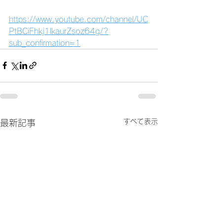
https://www.youtube.com/channel/UC
PtBCiFhkj1lkaurZsoz64g/?
sub_confirmation=1
すべて表示
最新記事