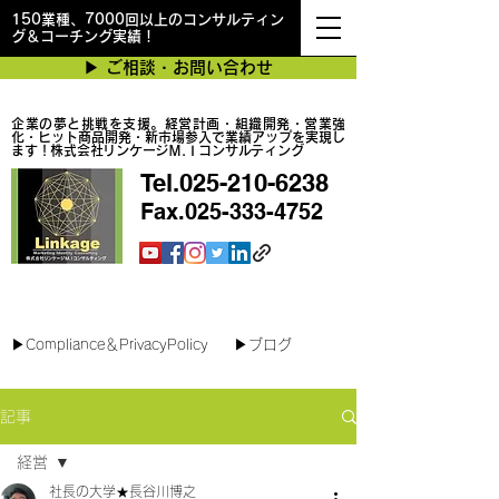
150業種、7000回以上のコンサルティン
グ＆コーチング実績！
▶︎ ご相談・お問い合わせ
企業の夢と挑戦を支援。経営計画・組織開発・営業強
化・ヒット商品開発・新市場参入で業績アップを実現し
ます！株式会社リンケージＭ.Ｉコンサルティング
Tel.025-210-6238
Fax.025-333-4752
最短で翌日対応可能！オンラインコンサル
▶︎Compliance＆PrivacyPolicy
▶︎ブログ
記事
経営
社長の大学★長谷川博之