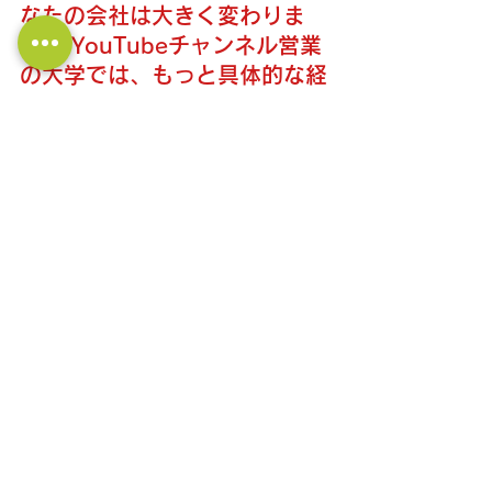
なたの会社は大きく変わりま
す！ YouTubeチャンネル営業
の大学では、もっと具体的な経
営情報を発信しています！
↓↓↓
https://www.youtube.com/
@linkagemic
新人・若手営業マンのバイブル『60秒
で学べる営業スキル大全集』発売中！
営業マンの課題を解決するトピックが
516個あります。
ひとつのトピックは60秒以内で読むこ
とができます。
https://note.com/linkegemic/n/ndb82
55b83a89