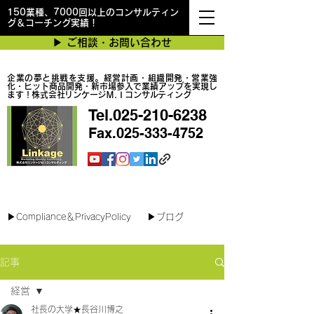
150業種、7000回以上のコンサルティン
グ＆コーチング実績！
▶︎ ご相談・お問い合わせ
企業の夢と挑戦を支援。経営計画・組織開発・営業強
化・ヒット商品開発・新市場参入で業績アップを実現し
ます！株式会社リンケージＭ.Ｉコンサルティング
Tel.025-210-6238
Fax.025-333-4752
最短で翌日対応可能！オンラインコンサル
▶︎Compliance＆PrivacyPolicy
▶︎ブログ
記事
経営
社長の大学★長谷川博之