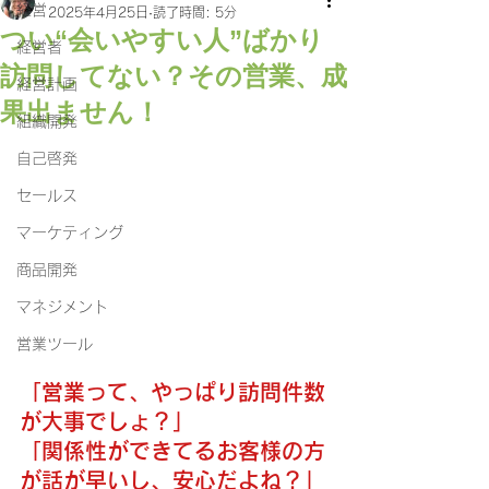
経営
2025年4月25日
読了時間: 5分
つい“会いやすい人”ばかり
経営者
訪問してない？その営業、成
経営計画
果出ません！
組織開発
自己啓発
セールス
マーケティング
商品開発
マネジメント
営業ツール
「営業って、やっぱり訪問件数
が大事でしょ？」
「関係性ができてるお客様の方
が話が早いし、安心だよね？」