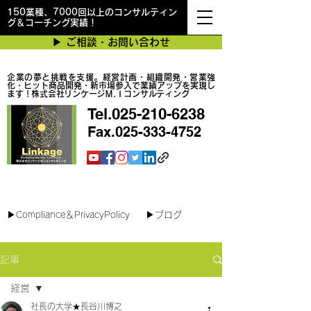
150業種、7000回以上のコンサルティン
グ＆コーチング実績！
▶︎ ご相談・お問い合わせ
企業の夢と挑戦を支援。経営計画・組織開発・営業強
化・ヒット商品開発・新市場参入で業績アップを実現し
ます！株式会社リンケージＭ.Ｉコンサルティング
Tel.025-210-6238
Fax.025-333-4752
最短で翌日対応可能！オンラインコンサル
▶︎Compliance＆PrivacyPolicy
▶︎ブログ
記事
経営
社長の大学★長谷川博之