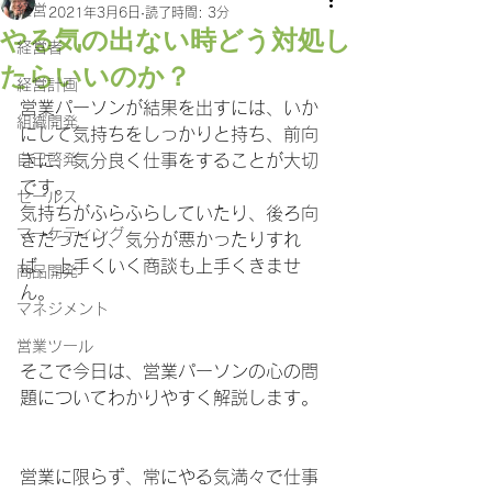
経営
2021年3月6日
読了時間: 3分
やる気の出ない時どう対処し
経営者
たらいいのか？
経営計画
営業パーソンが結果を出すには、いか
組織開発
にして気持ちをしっかりと持ち、前向
自己啓発
きに、気分良く仕事をすることが大切
です。
セールス
気持ちがふらふらしていたり、後ろ向
マーケティング
きだったり、気分が悪かったりすれ
ば、上手くいく商談も上手くきませ
商品開発
ん。
マネジメント
営業ツール
そこで今日は、営業パーソンの心の問
題についてわかりやすく解説します。
営業に限らず、常にやる気満々で仕事