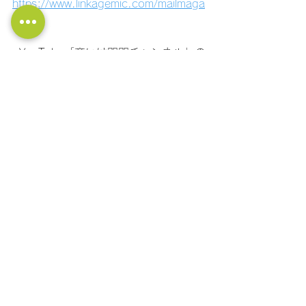
https://www.linkagemic.com/mailmaga
zine
●YouTube「商いは門門チャンネル」の
登録はこちら。
https://www.youtube.com/@linkagemi
c
●社長の大学LINE公式アカウント！ 経
営に関する質問ができます！ フォロー
はこちら！
https://lin.ee/11jNwF3be
セールス
自己啓発