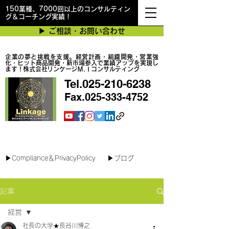
150業種、7000回以上のコンサルティン
グ＆コーチング実績！
▶︎ ご相談・お問い合わせ
企業の夢と挑戦を支援。経営計画・組織開発・営業強
化・ヒット商品開発・新市場参入で業績アップを実現し
ます！株式会社リンケージＭ.Ｉコンサルティング
Tel.025-210-6238
Fax.025-333-4752
最短で翌日対応可能！オンラインコンサル
▶︎Compliance＆PrivacyPolicy
▶︎ブログ
記事
経営
社長の大学★長谷川博之