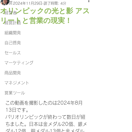
経営
2024年11月29日
読了時間: 4分
オリンピックの光と影 アス
経営者
リートと営業の現実！
経営計画
組織開発
自己啓発
セールス
マーケティング
商品開発
マネジメント
営業ツール
この動画を撮影したのは2024年8月
13日です。
パリオリンピックが終わって数日が経
ちました。日本は金メダル20個、銀メ
ダル12個、銅メダル13個と金メダル、