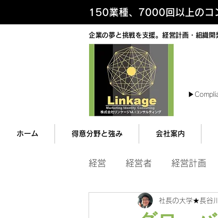
150業種、7000回以上の
企業の夢と挑戦を支援。経営計画・組織開
最
▶︎Compli
ホーム
得意分野と強み
会社案内
経営
経営者
経営計画
社長の大学★長谷
マネジメント
営業ツー