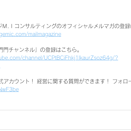
ジＭ.Ｉコンサルティングのオフィシャルメルマガの登録
agemic.com/mailmagazine
いは門門チャンネル」の登録はこちら。
tube.com/channel/UCPtBCiFhkj1lkaurZsoz64g/?
1
公式アカウント！ 経営に関する質問ができます！ フォロ
1jNwF3be