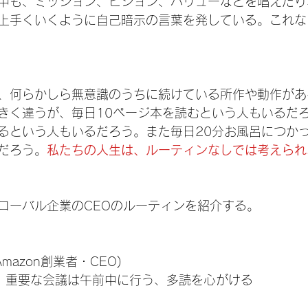
中も、ミッション、ビジョン、バリューなどを唱えたり
上手くいくように自己暗示の言葉を発している。これな
、何らかしら無意識のうちに続けている所作や動作があ
きく違うが、毎日10ページ本を読むという人もいるだ
るという人もいるだろう。また毎日20分お風呂につか
だろう。
私たちの人生は、ルーティンなしでは考えられ
ローバル企業のCEOのルーティンを紹介する。
mazon創業者・CEO)
、重要な会議は午前中に行う、多読を心がける