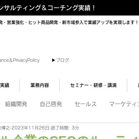
コンサルティング＆コーチング実績！
発・営業強化・ヒット商品開発・新市場参入で業績アップを実現します！
短で翌日対応可能！オンラインコンサル
ance＆PrivacyPolicy
▶︎ブログ
実績
業務内容
セミナー・研修・講演
組織開発
自己啓発
セールス
マーケティ
川博之
2023年11月26日
読了時間: 3分
ル