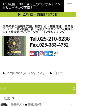
150業種、7000回以上のコンサルティン
グ＆コーチング実績！
▶︎ ご相談・お問い合わせ
企業の夢と挑戦を支援。経営計画・組織開発・営業強
化・ヒット商品開発・新市場参入で業績アップを実現し
ます！株式会社リンケージＭ.Ｉコンサルティング
Tel.025-210-6238
Fax.025-333-4752
最短で翌日対応可能！オンラインコンサル
▶︎Compliance＆PrivacyPolicy
▶︎ブログ
記事
経営
社長の大学★長谷川博之