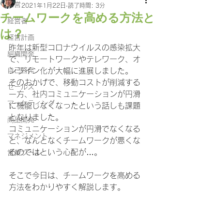
経営
2021年1月22日
読了時間: 3分
チームワークを高める方法と
経営者
は？
経営計画
昨年は新型コロナウイルスの感染拡大
組織開発
で、リモートワークやテレワーク、オ
自己啓発
ンライン化が大幅に進展しました。
そのおかげで、移動コストが削減する
セールス
一方、社内コミュニケーションが円滑
マーケティング
に機能しなくなったという話しも課題
となりました。
商品開発
コミュニケーションが円滑でなくなる
マネジメント
と、なんとなくチームワークが悪くな
るのではという心配が…。
営業ツール
そこで今日は、チームワークを高める
方法をわかりやすく解説します。