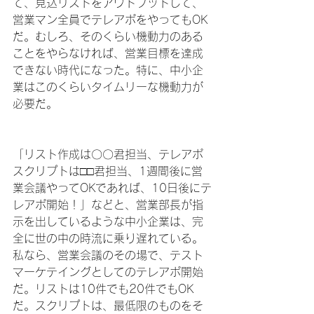
て、見込リストをアウトプットして、
営業マン全員でテレアポをやってもOK
だ。むしろ、そのくらい機動力のある
ことをやらなければ、営業目標を達成
できない時代になった。特に、中小企
業はこのくらいタイムリーな機動力が
必要だ。
「リスト作成は〇〇君担当、テレアポ
スクリプトは□□君担当、1週間後に営
業会議やってOKであれば、10日後にテ
レアポ開始！」などと、営業部長が指
示を出しているような中小企業は、完
全に世の中の時流に乗り遅れている。
私なら、営業会議のその場で、テスト
マーケテイングとしてのテレアポ開始
だ。リストは10件でも20件でもOK
だ。スクリプトは、最低限のものをそ