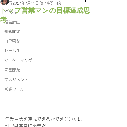
経営
2024年7月11日
読了時間: 4分
トップ営業マンの目標達成思
経営者
考
経営計画
組織開発
自己啓発
セールス
マーケティング
商品開発
マネジメント
営業ツール
営業目標を達成できるかできないかは
理屈は非常に簡単だ。