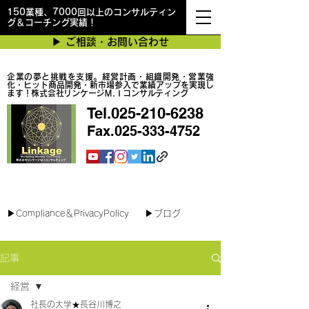
150業種、7000回以上のコンサルティン
グ＆コーチング実績！
▶︎ ご相談・お問い合わせ
企業の夢と挑戦を支援。経営計画・組織開発・営業強
化・ヒット商品開発・新市場参入で業績アップを実現し
ます！株式会社リンケージＭ.Ｉコンサルティング
Tel.025-210-6238
Fax.025-333-4752
最短で翌日対応可能！オンラインコンサル
▶︎Compliance＆PrivacyPolicy
▶︎ブログ
記事
経営
社長の大学★長谷川博之