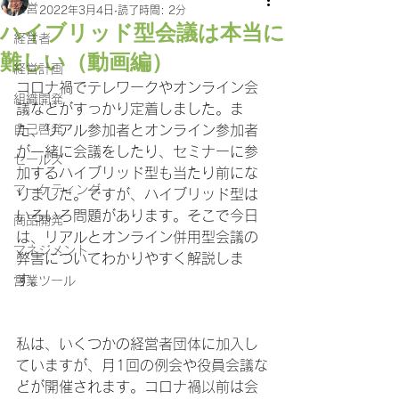
経営
2022年3月4日
読了時間: 2分
ハイブリッド型会議は本当に
経営者
難しい（動画編）
経営計画
コロナ禍でテレワークやオンライン会
組織開発
議などがすっかり定着しました。ま
自己啓発
た、リアル参加者とオンライン参加者
が一緒に会議をしたり、セミナーに参
セールス
加するハイブリッド型も当たり前にな
マーケティング
りました。ですが、ハイブリッド型は
いろいろ問題があります。そこで今日
商品開発
は、リアルとオンライン併用型会議の
マネジメント
弊害についてわかりやすく解説しま
す。
営業ツール
私は、いくつかの経営者団体に加入し
ていますが、月1回の例会や役員会議な
どが開催されます。コロナ禍以前は会