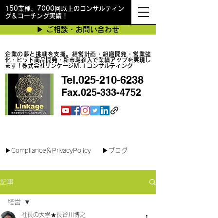
150業種、7000回以上のコンサルティン
グ＆コーチング実績！
▶︎ ご相談・お問い合わせ
企業の夢と挑戦を支援。経営計画・組織開発・営業強
化・ヒット商品開発・新市場参入で業績アップを実現し
ます！株式会社リンケージＭ.Ｉコンサルティング
Tel.025-210-6238
Fax.025-333-4752
最短で翌日対応可能！オンラインコンサル
▶︎Compliance＆PrivacyPolicy
▶︎ブログ
記事
経営
社長の大学★長谷川博之