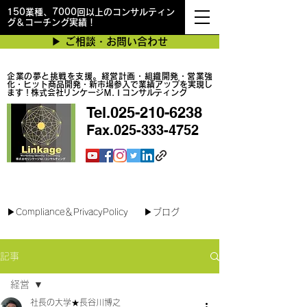
150業種、7000回以上のコンサルティン
グ＆コーチング実績！
▶︎ ご相談・お問い合わせ
企業の夢と挑戦を支援。経営計画・組織開発・営業強
化・ヒット商品開発・新市場参入で業績アップを実現し
ます！株式会社リンケージＭ.Ｉコンサルティング
Tel.025-210-6238
Fax.025-333-4752
最短で翌日対応可能！オンラインコンサル
▶︎Compliance＆PrivacyPolicy
▶︎ブログ
記事
経営
社長の大学★長谷川博之