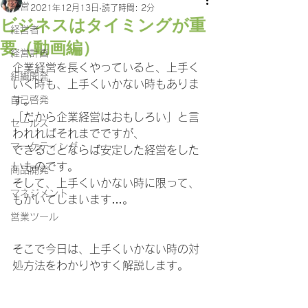
経営
2021年12月13日
読了時間: 2分
ビジネスはタイミングが重
経営者
要（動画編）
経営計画
企業経営を長くやっていると、上手く
組織開発
いく時も、上手くいかない時もありま
自己啓発
す。
「だから企業経営はおもしろい」と言
セールス
われればそれまでですが、
マーケティング
できることならば安定した経営をした
いものです。
商品開発
そして、上手くいかない時に限って、
マネジメント
もがいてしまいます…。
営業ツール
そこで今日は、上手くいかない時の対
処方法をわかりやすく解説します。