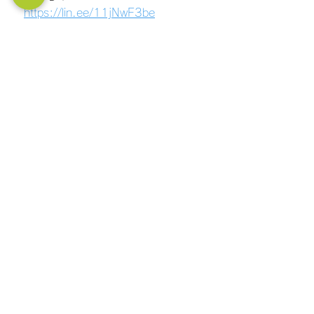
https://lin.ee/11jNwF3be
経営者
自己啓発
すべて表示
最新記事