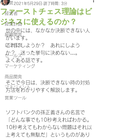
経営
2021年5月29日
読了時間: 3分
ファーストチェス理論はビ
経営者
ジネスに使えるのか？
経営計画
世の中には、なかなか決断できない人
組織開発
がいます。
自己啓発
これにしようか？　あれにしよう
か？　迷った挙句に決めない…。
セールス
よくある話です。
マーケティング
商品開発
そこで今日は、決断できない時の対処
マネジメント
方法をわかりやすく解説します。　
営業ツール
ソフトバンクの孫正義さんの名言で
「どんな事でも10秒考えればわかる。
10秒考えてもわからない問題はそれ以
上考えても無駄だ」というものがあり