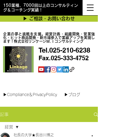
150業種、7000回以上のコンサルティン
グ＆コーチング実績！
▶︎ ご相談・お問い合わせ
企業の夢と挑戦を支援。経営計画・組織開発・営業強
化・ヒット商品開発・新市場参入で業績アップを実現し
ます！株式会社リンケージＭ.Ｉコンサルティング
Tel.025-210-6238
Fax.025-333-4752
最短で翌日対応可能！オンラインコンサル
▶︎Compliance＆PrivacyPolicy
▶︎ブログ
記事
経営
社長の大学★長谷川博之