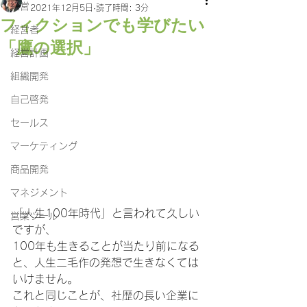
経営
2021年12月5日
読了時間: 3分
フィクションでも学びたい
経営者
「鷹の選択」
経営計画
組織開発
自己啓発
セールス
マーケティング
商品開発
マネジメント
「人生100年時代」と言われて久しい
営業ツール
ですが、
100年も生きることが当たり前になる
と、人生二毛作の発想で生きなくては
いけません。
これと同じことが、社歴の長い企業に