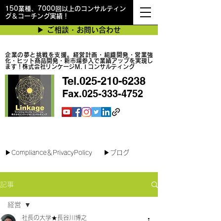
150業種、7000回以上のコンサルティン
グ＆コーチング実績！
▶︎ ご相談・お問い合わせ
企業の夢と挑戦を支援。経営計画・組織開発・営業強
化・ヒット商品開発・新市場参入で業績アップを実現し
ます！株式会社リンケージＭ.Ｉコンサルティング
Tel.025-210-6238
Fax.025-333-4752
最短で翌日対応可能！オンラインコンサル
▶︎Compliance＆PrivacyPolicy
▶︎ブログ
記事
経営
社長の大学★長谷川博之