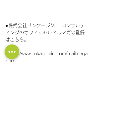
●株式会社リンケージＭ.Ｉコンサルテ
ィングのオフィシャルメルマガの登録
はこちら。
https://www.linkagemic.com/mailmaga
zine
●YouTube「商いは門門チャンネル」の
登録はこちら。
https://www.youtube.com/channel/UC
PtBCiFhkj1lkaurZsoz64g/?
sub_confirmation=1
●社長の大学LINE公式アカウント！ 経
営に関する質問ができます！ フォロー