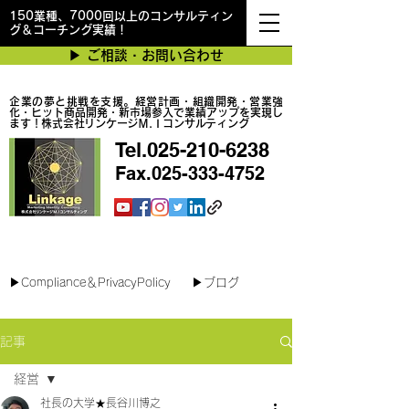
150業種、7000回以上のコンサルティン
グ＆コーチング実績！
▶︎ ご相談・お問い合わせ
企業の夢と挑戦を支援。経営計画・組織開発・営業強
化・ヒット商品開発・新市場参入で業績アップを実現し
ます！株式会社リンケージＭ.Ｉコンサルティング
Tel.025-210-6238
Fax.025-333-4752
最短で翌日対応可能！オンラインコンサル
▶︎Compliance＆PrivacyPolicy
▶︎ブログ
記事
経営
社長の大学★長谷川博之