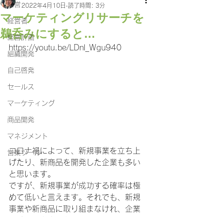
経営
2022年4月10日
読了時間: 3分
マーケティングリサーチを
経営者
鵜呑みにすると…
経営計画
https://youtu.be/LDnl_Wgu940
組織開発
自己啓発
セールス
マーケティング
商品開発
マネジメント
コロナ禍によって、新規事業を立ち上
営業ツール
げたり、新商品を開発した企業も多い
と思います。
ですが、新規事業が成功する確率は極
めて低いと言えます。それでも、新規
事業や新商品に取り組まなけれ、企業