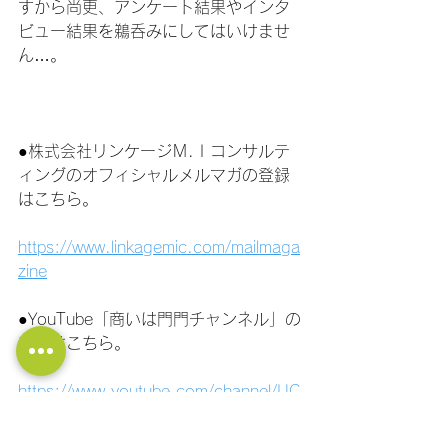
すから尚更、アンケート結果やインタ
ビュー結果を鵜呑みにしてはいけませ
ん…。
●株式会社リンケージＭ.Ｉコンサルテ
ィングのオフィシャルメルマガの登録
はこちら。
https://www.linkagemic.com/mailmaga
zine
●YouTube「商いは門門チャンネル」の
登録はこちら。
https://www.youtube.com/channel/UC
PtBCiFhkj1lkaurZsoz64g/?
sub_confirmation=1