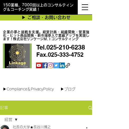
150業種、7000回以上のコンサルティン
グ＆コーチング実績！
▶︎ ご相談・お問い合わせ
企業の夢と挑戦を支援。経営計画・組織開発・営業強
化・ヒット商品開発・新市場参入で業績アップを実現し
ます！株式会社リンケージＭ.Ｉコンサルティング
Tel.025-210-6238
Fax.025-333-4752
最短で翌日対応可能！オンラインコンサル
▶︎Compliance＆PrivacyPolicy
▶︎ブログ
記事
経営
社長の大学★長谷川博之