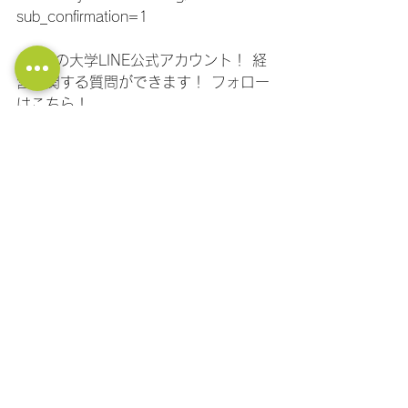
sub_confirmation=1
●社長の大学LINE公式アカウント！ 経
営に関する質問ができます！ フォロー
はこちら！
　https://lin.ee/11jNwF3be
組織開発
マネジメント