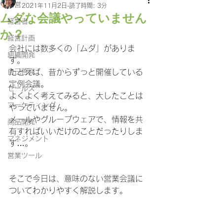
経営
2021年11月2日
読了時間: 3分
ムダな会議やっていません
経営者
か？
経営計画
会社には数多くの「ムダ」がありま
組織開発
す。
自己啓発
たとえば、昔からずっと開催している
定例会議。
セールス
よくよく考えてみると、大したことは
マーケティング
やっていません。
メールやグループウェアで、情報を共
商品開発
有すればいいだけのことだったりしま
マネジメント
す…。
営業ツール
そこで今日は、意味のない営業会議に
ついてわかりやすく解説します。