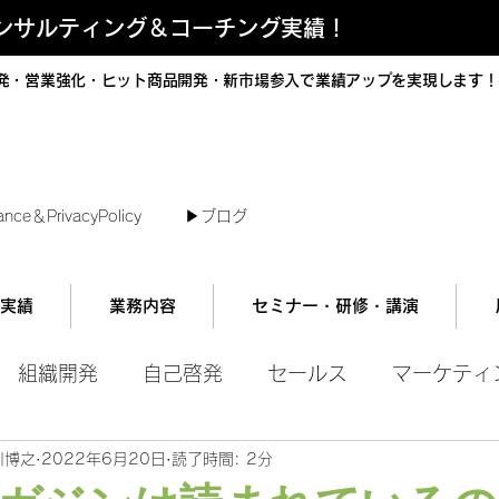
コンサルティング＆コーチング実績！
発・営業強化・ヒット商品開発・新市場参入で業績アップを実現します！
短で翌日対応可能！オンラインコンサル
ance＆PrivacyPolicy
▶︎ブログ
実績
業務内容
セミナー・研修・講演
組織開発
自己啓発
セールス
マーケティ
川博之
2022年6月20日
読了時間: 2分
ル