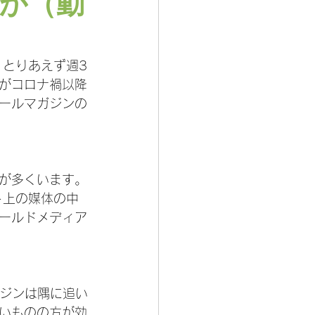
か（動
、とりあえず週3
がコロナ禍以降
ールマガジンの
が多くいます。
ト上の媒体の中
ールドメディア
ガジンは隅に追い
いものの方が効