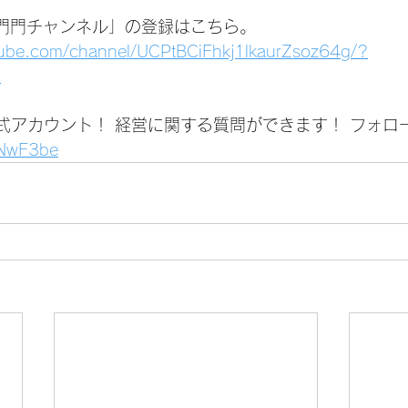
いは門門チャンネル」の登録はこちら。
tube.com/channel/UCPtBCiFhkj1lkaurZsoz64g/?
1
公式アカウント！ 経営に関する質問ができます！ フォロ
1jNwF3be