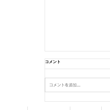
コメント
コメントを追加…
年収300万と3000万の「決定
的な違い」10選