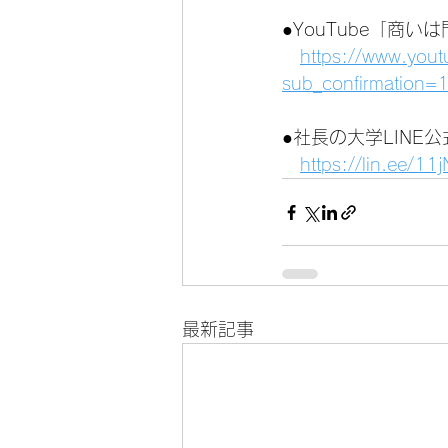
●YouTube「商
https://www.you
sub_confirmation=
●社長の大学LINE
https://lin.ee/1
最新記事