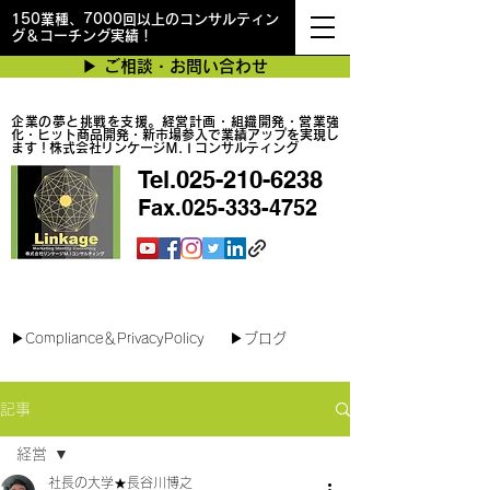
150業種、7000回以上のコンサルティン
グ＆コーチング実績！
▶︎ ご相談・お問い合わせ
企業の夢と挑戦を支援。経営計画・組織開発・営業強
化・ヒット商品開発・新市場参入で業績アップを実現し
ます！株式会社リンケージＭ.Ｉコンサルティング
Tel.025-210-6238
Fax.025-333-4752
最短で翌日対応可能！オンラインコンサル
▶︎Compliance＆PrivacyPolicy
▶︎ブログ
記事
経営
社長の大学★長谷川博之