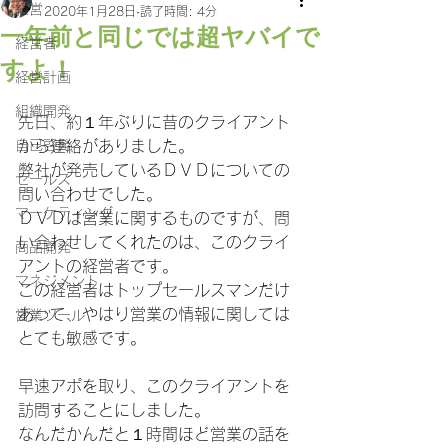
経営
2020年1月28日
読了時間: 4分
一年前と同じでは超ヤバイで
経営者
すよ！
経営計画
組織開発
先日、約１年ぶりに昔のクライアント
自己啓発
から連絡がありました。
弊社が発売しているＤＶＤについての
セールス
問い合わせでした。
マーケティング
ＤＶＤは営業に関するものですが、問
い合わせしてくれたのは、このクライ
商品開発
アントの経営者です。
マネジメント
この経営者はトップセールスマンだけ
あって、やはり営業の情報に関しては
営業ツール
とても敏感です。
早速アポを取り、このクライアントを
訪問することにしました。
なんだかんだと１時間ほど営業の話を