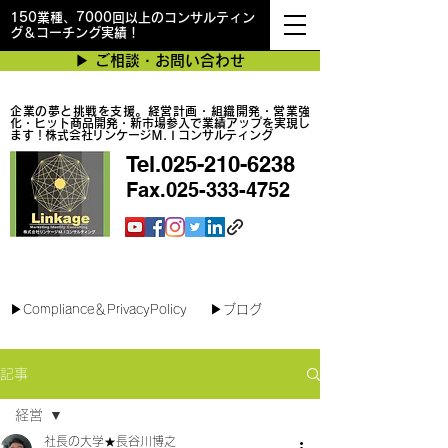
150業種、7000回以上のコンサルティン
グ＆コーチング実績！
▶︎ ご相談・お問い合わせ
企業の夢と挑戦を支援。経営計画・組織開発・営業強
化・ヒット商品開発・新市場参入で業績アップを実現し
ます！株式会社リンケージＭ.Ｉコンサルティング
Tel.025-210-6238
Fax.025-333-4752
最短で翌日対応可能！オンラインコンサル
▶︎Compliance＆PrivacyPolicy
▶︎ブログ
記事
経営
社長の大学★長谷川博之