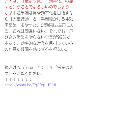
いのは、「量より質」「効率化」の撤
回ということでよろしいのでしょう
か？
中途半端な質や効率化を目指すな
ら「大量行動」と「手間隙かける非効
率営業」をやった方が効果は抜群にあ
る。これは間違いない。それでも、飛
び込み営業をやらない企業が99％だ。
本気で、効率的な営業を目指している
のか甚だ疑問を感じざるを得ない。
続きはYouTubeチャンネル「営業の大
学」をご覧ください。
↓↓↓↓↓↓↓
https://youtu.be/Tq09qUH91tU