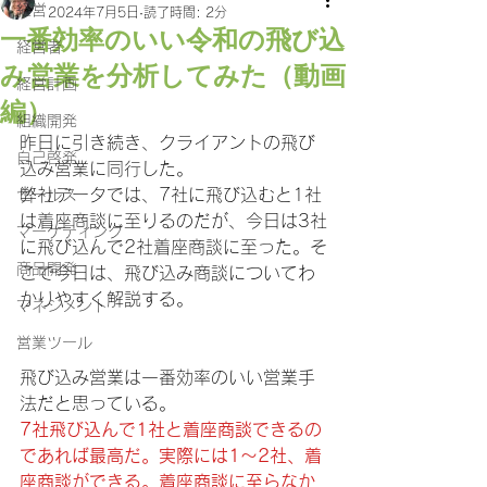
経営
2024年7月5日
読了時間: 2分
一番効率のいい令和の飛び込
経営者
み営業を分析してみた（動画
経営計画
編）
組織開発
昨日に引き続き、クライアントの飛び
自己啓発
込み営業に同行した。
弊社データでは、7社に飛び込むと1社
セールス
は着座商談に至りるのだが、今日は3社
マーケティング
に飛び込んで2社着座商談に至った。そ
商品開発
こで今日は、飛び込み商談についてわ
かりやすく解説する。
マネジメント
営業ツール
飛び込み営業は一番効率のいい営業手
法だと思っている。
7社飛び込んで1社と着座商談できるの
であれば最高だ。実際には1～2社、着
座商談ができる。着座商談に至らなか