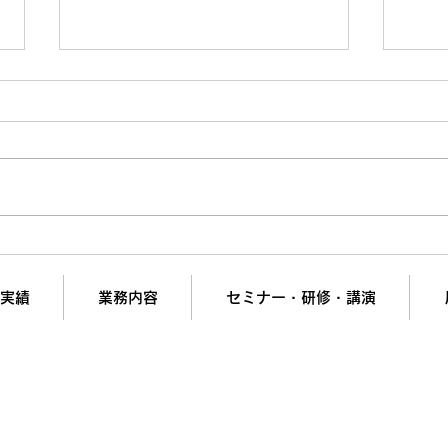
“仕事がデキる人”の正体｜9
気づ
割が勘違いしている“成長の
者”
階段”を徹底解剖
な落
実績
業務内容
セミナー・研修・講演
の夢と挑戦を支援。
計画・組織開発・営業強化・ヒット商品開発・新市場参
会社リンケージＭ.Ｉコンサルティング
短で翌日対応可能！オンラインコンサル