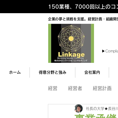
150業種、7000回以上の
企業の夢と挑戦を支援。経営計画・組織開
最
▶︎Compli
ホーム
得意分野と強み
会社案内
経営
経営者
経営計画
社長の大学★長谷
マネジメント
営業ツー