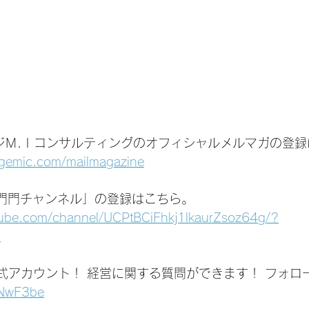
ジＭ.Ｉコンサルティングのオフィシャルメルマガの登録
agemic.com/mailmagazine
いは門門チャンネル」の登録はこちら。
tube.com/channel/UCPtBCiFhkj1lkaurZsoz64g/?
1
公式アカウント！ 経営に関する質問ができます！ フォロ
1jNwF3be