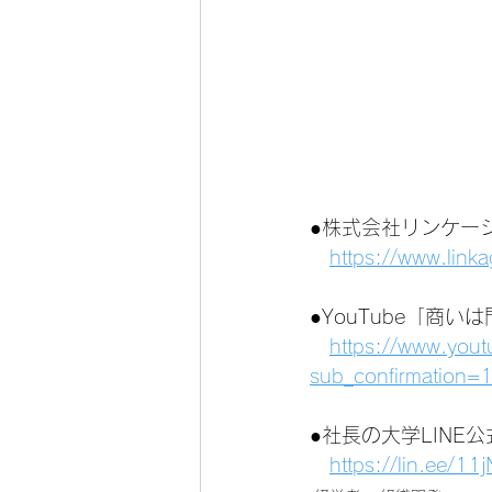
●株式会社リンケー
https://www.link
●YouTube「商
https://www.you
sub_confirmation=
●社長の大学LINE
https://lin.ee/1