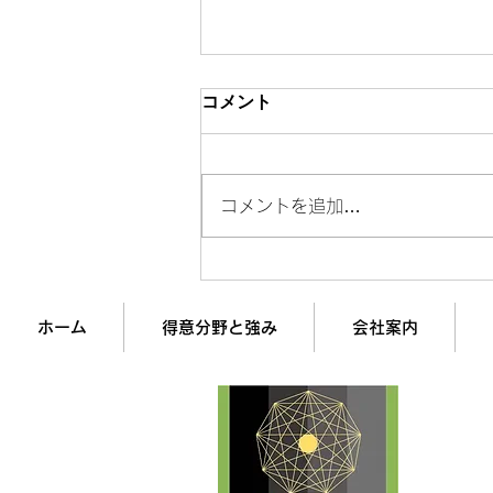
コメント
コメントを追加…
ありがとう1万回で人生が変
わる話、正直バカにしてまし
た
ホーム
得意分野と強み
会社案内
企業
経営
株式
最