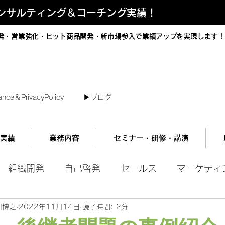
コンサルティング＆コーチング実績！
発・営業強化・ヒット商品開発・新市場参入で業績アップを実現します！
短で翌日対応可能！オンラインコンサル
ance＆PrivacyPolicy
▶︎ブログ
実績
業務内容
セミナー・研修・講演
組織開発
自己啓発
セールス
マーケティ
川博之
2022年11月14日
読了時間: 2分
ル