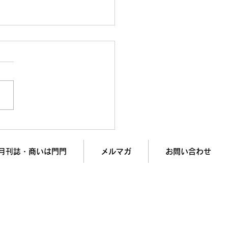
けば“引きこもり経営
!? 成功した社長ほど危険
とし穴
月刊誌・商いは門門
メルマガ
お問い合わせ
入で
業績アップを実現します！