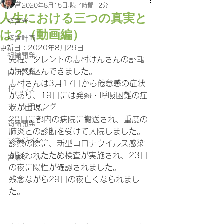
経営
2020年8月15日
読了時間: 2分
人生における三つの真実と
経営者
は？（動画編）
経営計画
更新日：
2020年8月29日
組織開発
先程、タレントの志村けんさんの訃報
が飛び込んできました。
自己啓発
志村さんは3月17日から倦怠感の症状
セールス
があり、19日には発熱・呼吸困難の症
マーケティング
状が出現。
20日に都内の病院に搬送され、重度の
商品開発
肺炎との診断を受けて入院しました。
マネジメント
診察の際に、新型コロナウイルス感染
が疑われたため検査が実施され、23日
営業ツール
の夜に陽性が確認されました。
残念ながら29日の夜亡くなられまし
た。