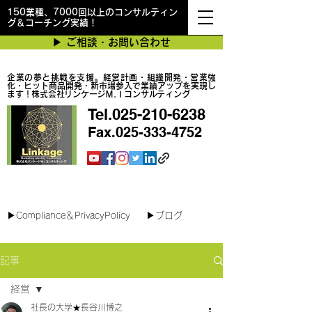
150業種、7000回以上のコンサルティン
グ＆コーチング実績！
▶︎ ご相談・お問い合わせ
企業の夢と挑戦を支援。経営計画・組織開発・営業強
化・ヒット商品開発・新市場参入で業績アップを実現し
ます！株式会社リンケージＭ.Ｉコンサルティング
Tel.025-210-6238
Fax.025-333-4752
最短で翌日対応可能！オンラインコンサル
▶︎Compliance＆PrivacyPolicy
▶︎ブログ
記事
経営
社長の大学★長谷川博之