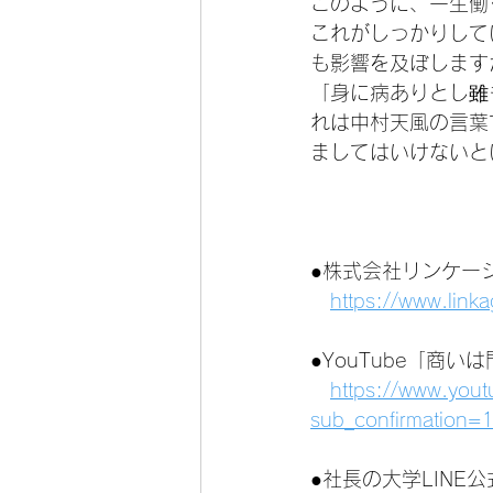
このように、一生働
これがしっかりして
も影響を及ぼします
「身に病ありとし雖
れは中村天風の言葉
ましてはいけないと
●株式会社リンケー
https://www.link
●YouTube「商
https://www.you
sub_confirmation=
●社長の大学LINE