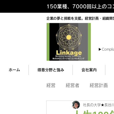
150業種、7000回以上の
企業の夢と挑戦を支援。経営計画・組織開
最
▶︎Compli
ホーム
得意分野と強み
会社案内
経営
経営者
経営計画
社長の大学★長谷
マネジメント
営業ツー