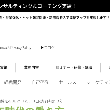
コンサルティング＆コーチング実績！
発・営業強化・ヒット商品開発・新市場参入で業績アップを実現します！
短で翌日対応可能！オンラインコンサル
ance＆PrivacyPolicy
▶︎ブログ
実績
業務内容
セミナー・研修・講演
組織開発
自己啓発
セールス
マーケティ
川博之
2022年12月11日
読了時間: 3分
ル