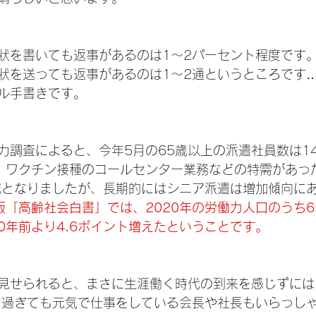
状を書いても返事があるのは1～2パーセント程度です
礼状を送っても返事があるのは1～2通というところです
ル手書きです。
力調査によると、今年5月の65歳以上の派遣社員数は1
。ワクチン接種のコールセンター業務などの特需があっ
減となりましたが、長期的にはシニア派遣は増加傾向に
度版「高齢社会白書」では、2020年の労働力人口のうち
10年前より4.6ポイント増えたということです。
見せられると、まさに生涯働く時代の到来を感じずには
を過ぎても元気で仕事をしている会長や社長もいらっし