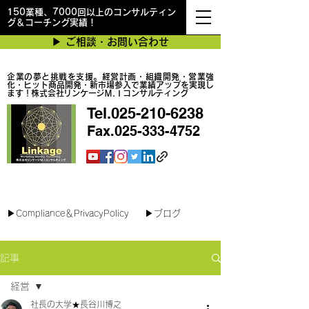
150業種、7000回以上のコンサルティン
グ＆コーチング実績！
▶︎ ご相談・お問い合わせ
企業の夢と挑戦を支援。経営計画・組織開発・営業強
化・ヒット商品開発・新市場参入で業績アップを実現し
ます！株式会社リンケージＭ.Ｉコンサルティング
Tel.025-210-6238
Fax.025-333-4752
最短で翌日対応可能！オンラインコンサル
▶︎Compliance＆PrivacyPolicy
▶︎ブログ
記事
経営
社長の大学★長谷川博之