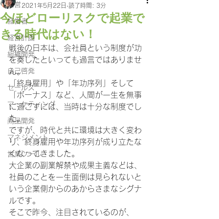
経営
2021年5月22日
読了時間: 3分
今ほどローリスクで起業で
経営者
きる時代はない！
経営計画
戦後の日本は、会社員という制度が功
組織開発
を奏したといっても過言ではありませ
自己啓発
ん。
「終身雇用」や「年功序列」そして
セールス
「ボーナス」など、人間が一生を無事
マーケティング
に過ごすには、当時は十分な制度でし
た。
商品開発
ですが、時代と共に環境は大きく変わ
マネジメント
り、終身雇用や年功序列が成り立たな
くなってきました。
営業ツール
大企業の副業解禁や成果主義などは、
社員のことを一生面倒は見られないと
いう企業側からのあからさまなシグナ
ルです。
そこで昨今、注目されているのが、