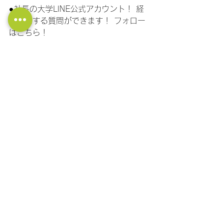
●社長の大学LINE公式アカウント！ 経
営に関する質問ができます！ フォロー
はこちら！
https://lin.ee/11jNwF3be
経営者
マーケティング