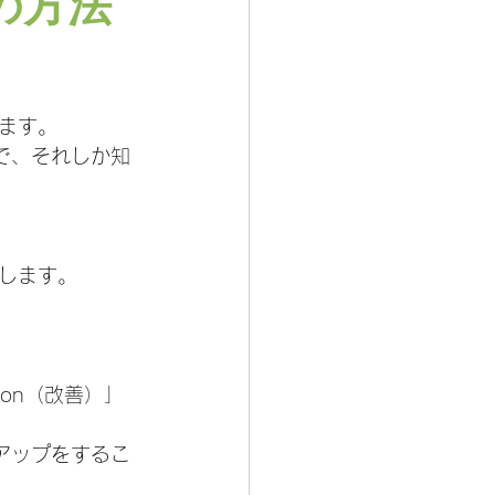
の方法
ます。
で、それしか知
します。
ion（改善）」
アップをするこ