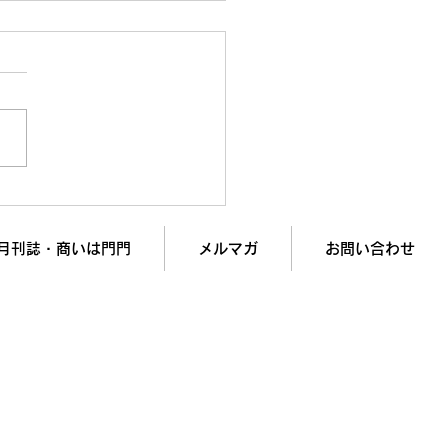
事がデキる人”の正体｜9
勘違いしている“成長の
”を徹底解剖
月刊誌・商いは門門
メルマガ
お問い合わせ
入で
業績アップを実現します！