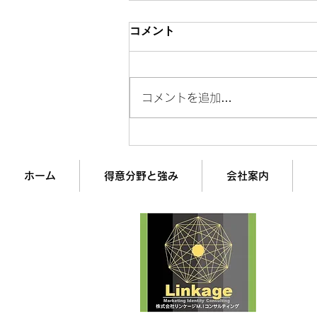
コメント
コメントを追加…
年収300万と3000万の「決定
的な違い」10選
ホーム
得意分野と強み
会社案内
企業
経営
株式
最