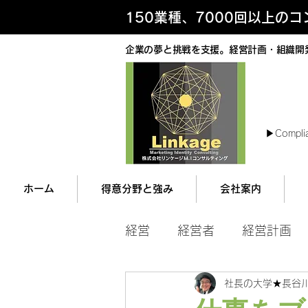
150業種、7000回以上の
企業の夢と挑戦を支援。経営計画・組織開
最
▶︎Compli
ホーム
得意分野と強み
会社案内
経営
経営者
経営計画
社長の大学★長谷
マネジメント
営業ツー