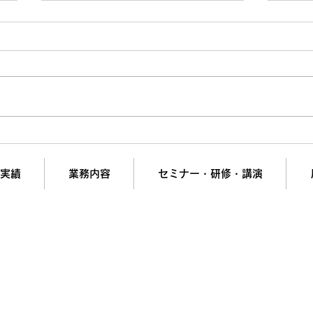
やっぱりダメだったを繰り返
“仕
す人へ！成功を止める見えな
割が
い罠の正体
階段
実績
業務内容
セミナー・研修・講演
の夢と挑戦を支援。
計画・組織開発・営業強化・ヒット商品開発・新市場参
会社リンケージＭ.Ｉコンサルティング
短で翌日対応可能！オンラインコンサル