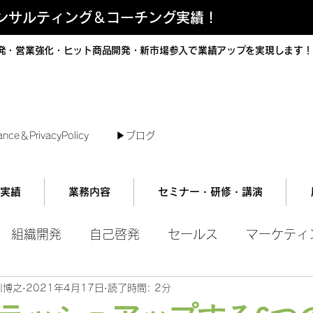
コンサルティング＆コーチング実績！
発・営業強化・ヒット商品開発・新市場参入で業績アップを実現します！
短で翌日対応可能！オンラインコンサル
ance＆PrivacyPolicy
▶︎ブログ
実績
業務内容
セミナー・研修・講演
組織開発
自己啓発
セールス
マーケティ
川博之
2021年4月17日
読了時間: 2分
ル