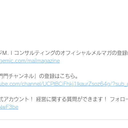
ジＭ.Ｉコンサルティングのオフィシャルメルマガの登録
agemic.com/mailmagazine
いは門門チャンネル」の登録はこちら。
tube.com/channel/UCPtBCiFhkj1lkaurZsoz64g/?sub_
公式アカウント！ 経営に関する質問ができます！ フォロ
1jNwF3be