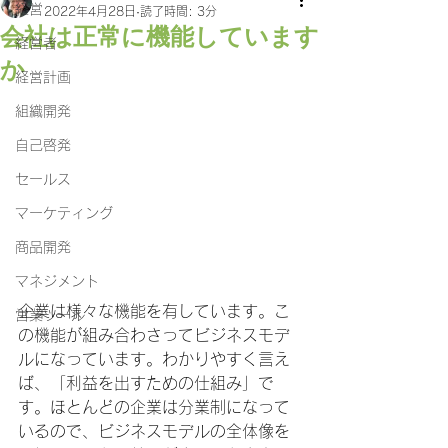
経営
2022年4月28日
読了時間: 3分
会社は正常に機能しています
経営者
か
経営計画
組織開発
自己啓発
セールス
マーケティング
商品開発
マネジメント
企業は様々な機能を有しています。こ
営業ツール
の機能が組み合わさってビジネスモデ
ルになっています。わかりやすく言え
ば、「利益を出すための仕組み」で
す。ほとんどの企業は分業制になって
いるので、ビジネスモデルの全体像を