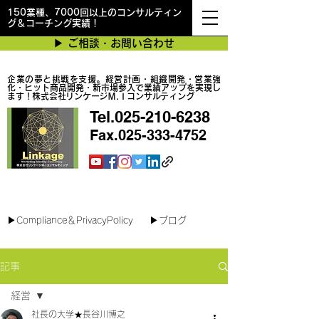
150業種、7000回以上のコンサルティン
グ＆コーチング実績！
▶︎ ご相談・お問い合わせ
企業の夢と挑戦を支援。経営計画・組織開発・営業強
化・ヒット商品開発・新市場参入で業績アップを実現し
ます！株式会社リンケージＭ.Ｉコンサルティング
Tel.025-210-6238
Fax.025-333-4752
最短で翌日対応可能！オンラインコンサル
▶︎Compliance＆PrivacyPolicy
▶︎ブログ
記事
経営
社長の大学★長谷川博之