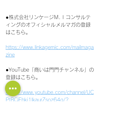
●株式会社リンケージＭ.Ｉコンサルテ
ィングのオフィシャルメルマガの登録
はこちら。
https://www.linkagemic.com/mailmaga
zine
●YouTube「商いは門門チャンネル」の
登録はこちら。
https://www.youtube.com/channel/UC
PtBCiFhkj1lkaurZsoz64g/?
sub_confirmation=1
●社長の大学LINE公式アカウント！ 経
営に関する質問ができます！ フォロー
はこちら！