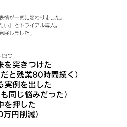
表情が一気に変わりました。
たい」とトライアル導入。
発展しました。
は3つ。
未来を突きつけた
だと残業80時間続く）
得る実例を出した
社も同じ悩みだった）
背中を押した
0万円削減）