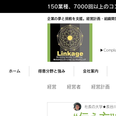
150業種、7000回以上の
企業の夢と挑戦を支援。経営計画・組織開
最
▶︎Compli
ホーム
得意分野と強み
会社案内
経営
経営者
経営計画
社長の大学★長谷
マネジメント
営業ツー