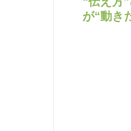
“伝え方
が“動き