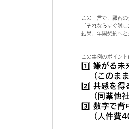
この一言で、顧客の
「それならすぐ試し
結果、年間契約へと
この事例のポイント
1️⃣ 嫌がる
　（このまま
2️⃣ 共感を
　（同業他
3️⃣ 数字で
　（人件費4