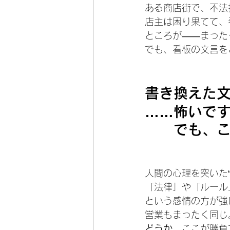
ある商店街で、不法
店主は困り果てて、
ところが——まった
でも、看板の文言を
書き換えた文
……怖いで
でも、
人間の心理を突いた
「法律」や「ルール
という感情の方が強
営業もまったく同じ
どうか。
ここが勝負