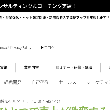
コンサルティング＆コーチング実績！
発・営業強化・ヒット商品開発・新市場参入で業績アップを実現します！
短で翌日対応可能！オンラインコンサル
ance＆PrivacyPolicy
▶︎ブログ
実績
業務内容
セミナー・研修・講演
組織開発
自己啓発
セールス
マーケティ
川博之
2025年11月7日
読了時間: 4分
ル