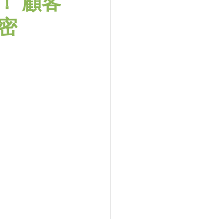
！ 顧客
密