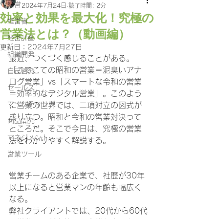
経営
2024年7月24日
読了時間: 2分
効率と効果を最大化！究極の
経営者
営業法とは？（動画編）
経営計画
更新日：
2024年7月27日
組織開発
最近、つくづく感じることがある。
「こてこての昭和の営業＝泥臭いアナ
自己啓発
ログ営業」vs「スマートな令和の営業
セールス
＝効率的なデジタル営業」。このよう
マーケティング
に営業の世界では、二項対立の図式が
成り立つ。昭和と令和の営業対決って
商品開発
ところだ。そこで今日は、究極の営業
マネジメント
法をわかりやすく解説する。
営業ツール
営業チームのある企業で、社歴が30年
以上になると営業マンの年齢も幅広く
なる。
弊社クライアントでは、20代から60代