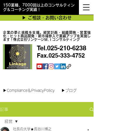
150業種、7000回以上のコンサルティン
グ＆コーチング実績！
▶︎ ご相談・お問い合わせ
企業の夢と挑戦を支援。経営計画・組織開発・営業強
化・ヒット商品開発・新市場参入で業績アップを実現し
ます！株式会社リンケージＭ.Ｉコンサルティング
Tel.025-210-6238
Fax.025-333-4752
最短で翌日対応可能！オンラインコンサル
▶︎Compliance＆PrivacyPolicy
▶︎ブログ
記事
経営
社長の大学★長谷川博之