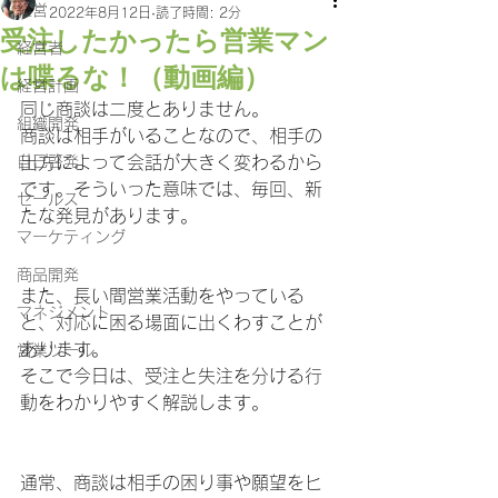
経営
2022年8月12日
読了時間: 2分
受注したかったら営業マン
経営者
は喋るな！（動画編）
経営計画
同じ商談は二度とありません。
組織開発
商談は相手がいることなので、相手の
自己啓発
出方によって会話が大きく変わるから
です。そういった意味では、毎回、新
セールス
たな発見があります。
マーケティング
商品開発
また、長い間営業活動をやっている
マネジメント
と、対応に困る場面に出くわすことが
あります。
営業ツール
そこで今日は、受注と失注を分ける行
動をわかりやすく解説します。
通常、商談は相手の困り事や願望をヒ