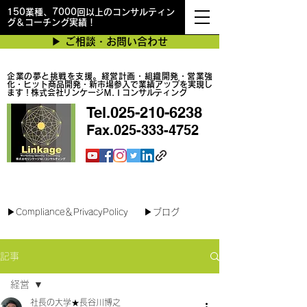
150業種、7000回以上のコンサルティン
グ＆コーチング実績！
▶︎ ご相談・お問い合わせ
企業の夢と挑戦を支援。経営計画・組織開発・営業強
化・ヒット商品開発・新市場参入で業績アップを実現し
ます！株式会社リンケージＭ.Ｉコンサルティング
Tel.025-210-6238
Fax.025-333-4752
最短で翌日対応可能！オンラインコンサル
▶︎Compliance＆PrivacyPolicy
▶︎ブログ
記事
経営
社長の大学★長谷川博之