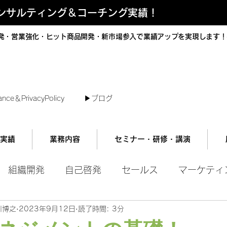
コンサルティング＆コーチング実績！
発・営業強化・ヒット商品開発・新市場参入で業績アップを実現します！
短で翌日対応可能！オンラインコンサル
ance＆PrivacyPolicy
▶︎ブログ
実績
業務内容
セミナー・研修・講演
組織開発
自己啓発
セールス
マーケティ
川博之
2023年9月12日
読了時間: 3分
ル