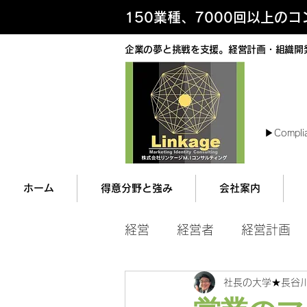
150業種、7000回以上の
企業の夢と挑戦を支援。経営計画・組織開
最
▶︎Compli
ホーム
得意分野と強み
会社案内
経営
経営者
経営計画
社長の大学★長谷
マネジメント
営業ツー