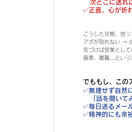
次どこに送れ
✅️正直、心が折
こうした状態、放っ
アポが取れない → 
気づけば営業として
最悪、離職…という
でももし、この
✅️
無理せず自然
「話を聞いて
✅️
毎日送るメー
✅️
精神的にも余