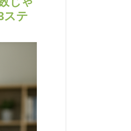
数じゃ
3ステ