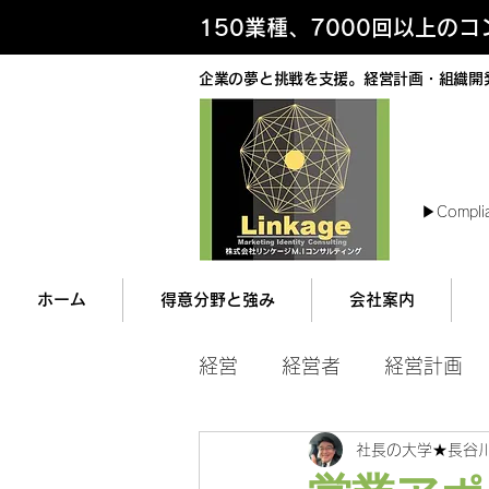
150業種、7000回以上の
企業の夢と挑戦を支援。経営計画・組織開
最
▶︎Compli
ホーム
得意分野と強み
会社案内
経営
経営者
経営計画
社長の大学★長谷
マネジメント
営業ツー