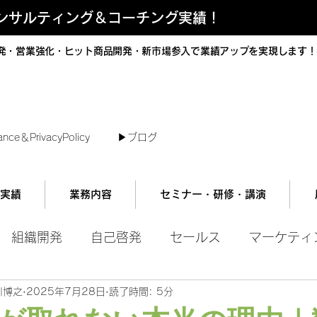
コンサルティング＆コーチング実績！
発・営業強化・ヒット商品開発・新市場参入で業績アップを実現します！
短で翌日対応可能！オンラインコンサル
ance＆PrivacyPolicy
▶︎ブログ
実績
業務内容
セミナー・研修・講演
組織開発
自己啓発
セールス
マーケティ
川博之
2025年7月28日
読了時間: 5分
ル