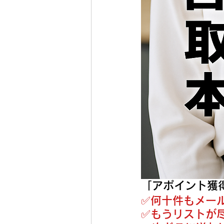
「アポイント獲
✅️何十件もメ
✅️もうリストが