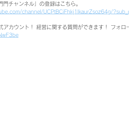
いは門門チャンネル」の登録はこちら。
tube.com/channel/UCPtBCiFhkj1lkaurZsoz64g/?sub_
公式アカウント！ 経営に関する質問ができます！ フォロ
1jNwF3be