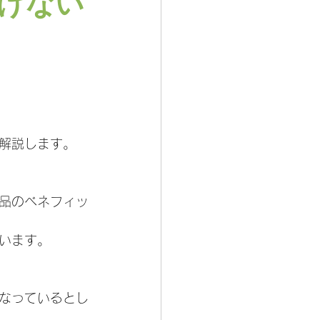
けない
解説します。
品のベネフィッ
います。
なっているとし