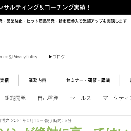
コンサルティング＆コーチング実績！
発・営業強化・ヒット商品開発・新市場参入で業績アップを実現します！
短で翌日対応可能！オンラインコンサル
ance＆PrivacyPolicy
▶︎ブログ
実績
業務内容
セミナー・研修・講演
組織開発
自己啓発
セールス
マーケティ
川博之
2021年5月15日
読了時間: 3分
ル