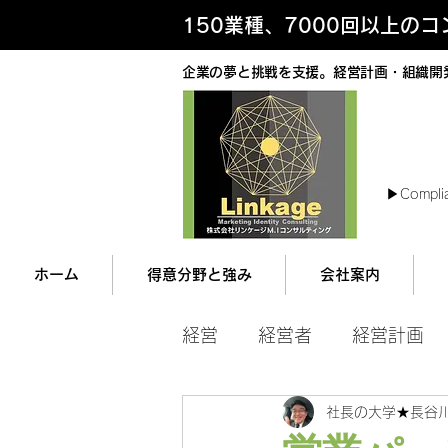
150業種、7000回以上の
企業の夢と挑戦を支援。経営計画・組織開
最
▶︎Compli
ホーム
得意分野と強み
会社案内
経営
経営者
経営計画
社長の大学★長谷
マネジメント
営業ツー