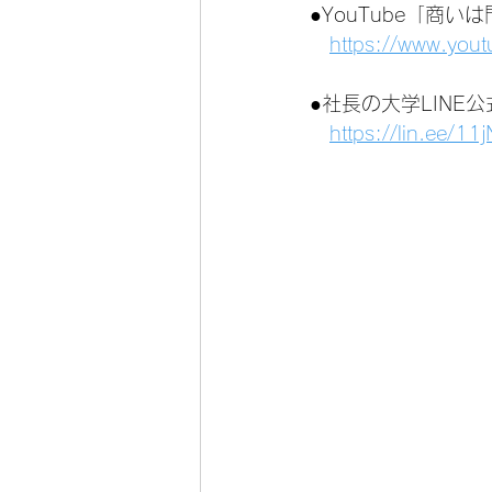
●YouTube「商
https://www.you
●社長の大学LINE
https://lin.ee/1