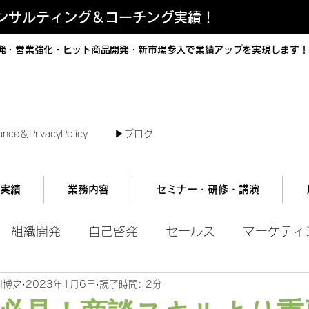
コンサルティング＆コーチング実績！
発・営業強化・ヒット商品開発・新市場参入で業績アップを実現します！
短で翌日対応可能！オンラインコンサル
ance＆PrivacyPolicy
▶︎ブログ
実績
業務内容
セミナー・研修・講演
組織開発
自己啓発
セールス
マーケティ
川博之
2023年1月6日
読了時間: 2分
ル