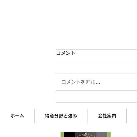
コメント
コメントを追加…
成約率4.2%→18.7%に変えた
「チャレンジャー型営業」の
全貌
ホーム
得意分野と強み
会社案内
企業