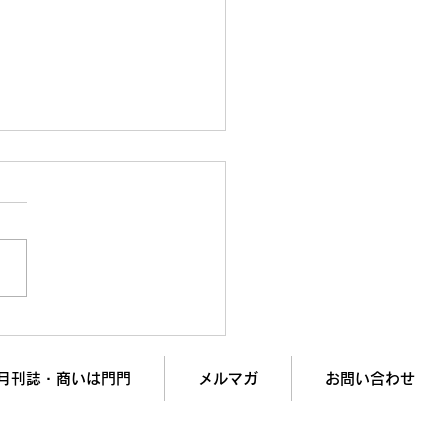
oB営業】ChatGPTに
ール」を書かせてはいけ
理由
月刊誌・商いは門門
メルマガ
お問い合わせ