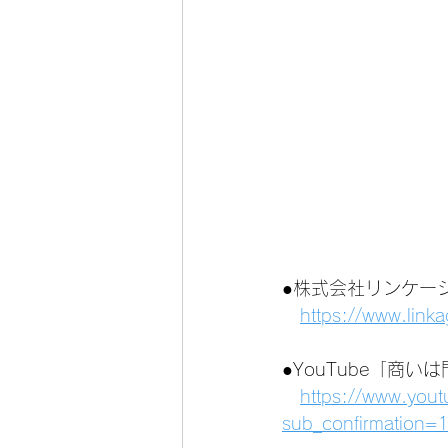
●株式会社リンケー
https://www.link
●YouTube「商
https://www.you
sub_confirmation=