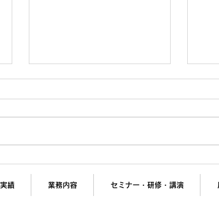
値上げで「嫌われる営業」と
【Bt
「信頼される営業」の決定的
「メ
な違い
ない
実績
業務内容
セミナー・研修・講演
の夢と挑戦を支援。