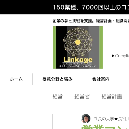
150業種、7000回以上の
企業の夢と挑戦を支援。経営計画・組織開
最
▶︎Compli
ホーム
得意分野と強み
会社案内
経営
経営者
経営計画
社長の大学★長谷
マネジメント
営業ツー