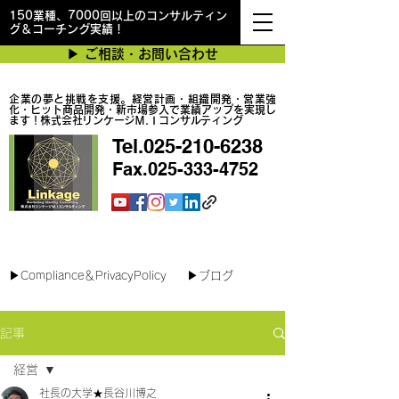
150業種、7000回以上のコンサルティン
グ＆コーチング実績！
▶︎ ご相談・お問い合わせ
企業の夢と挑戦を支援。経営計画・組織開発・営業強
化・ヒット商品開発・新市場参入で業績アップを実現し
ます！株式会社リンケージＭ.Ｉコンサルティング
Tel.025-210-6238
Fax.025-333-4752
最短で翌日対応可能！オンラインコンサル
▶︎Compliance＆PrivacyPolicy
▶︎ブログ
記事
経営
社長の大学★長谷川博之