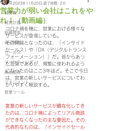
経営
2023年11月20日
読了時間: 2分
営業力が弱い会社はこれをや
経営者
れ！（動画編）
経営計画
コロナ禍を機に、営業における様々な
組織開発
サービスが登場している。
自己啓発
その発端となったのは、「インサイド
セールス」や「DX（デジタルトランス
セールス
フォーメーション）」だ。昔からあっ
マーケティング
た言葉であるが、頻繁に使われるよう
になったのはここ3年ほど。そこで今日
商品開発
は、営業の新しいサービスについてわ
マネジメント
かりやすく解説する。
営業ツール
営業の新しいサービスが顕在化してき
たのは、コロナ禍によってリアル商談
ができなくなったの主な要因だ。その
代表的なものは、「インサイドセール