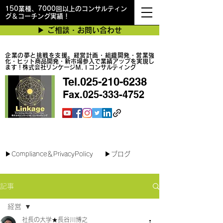
150業種、7000回以上のコンサルティン
グ＆コーチング実績！
▶︎ ご相談・お問い合わせ
企業の夢と挑戦を支援。経営計画・組織開発・営業強
化・ヒット商品開発・新市場参入で業績アップを実現し
ます！株式会社リンケージＭ.Ｉコンサルティング
Tel.025-210-6238
Fax.025-333-4752
最短で翌日対応可能！オンラインコンサル
▶︎Compliance＆PrivacyPolicy
▶︎ブログ
記事
経営
社長の大学★長谷川博之