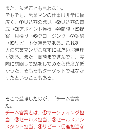
また、泣きごとも言わない。
そもそも、営業マンの仕事は非常に幅
広く、①見込客の発見→②見込客の育
成→③アポイント獲得→④商談→⑤提
案・見積り→⑥クロージング→⑦契約
→⑧リピート促進まである。これを一
人の営業マンがこなすにはだいぶ無理
がある。また、商談まで進んでも、実
際に訪問して話をしてみたら確度が低
かった、そもそもターゲットではなか
ったということもある。
そこで登場したのが、「チーム営業」
だ。
チーム営業とは、①マーケティング担
当、②セールス担当、③セールスアシ
スタント担当、④リピート促進担当な