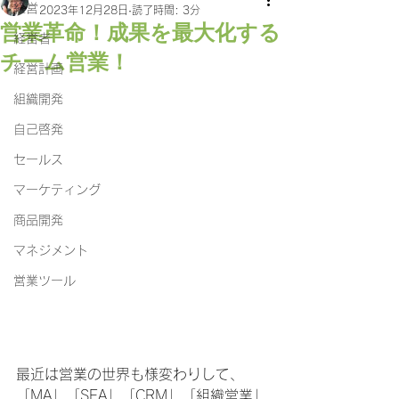
経営
2023年12月28日
読了時間: 3分
営業革命！成果を最大化する
経営者
チーム営業！
経営計画
組織開発
自己啓発
セールス
マーケティング
商品開発
マネジメント
営業ツール
最近は営業の世界も様変わりして、
「MA」「SFA」「CRM」「組織営業」