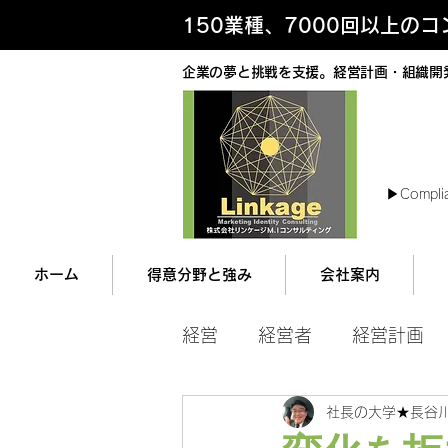
150業種、7000回以上の
企業の夢と挑戦を支援。経営計画・組織開
最
▶︎Compli
ホーム
得意分野と強み
会社案内
経営
経営者
経営計画
社長の大学★長谷
マネジメント
営業ツー