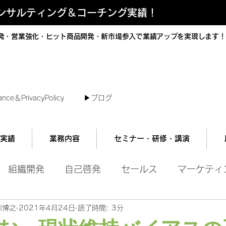
コンサルティング＆コーチング実績！
発・営業強化・ヒット商品開発・新市場参入で業績アップを実現します！
短で翌日対応可能！オンラインコンサル
ance＆PrivacyPolicy
▶︎ブログ
実績
業務内容
セミナー・研修・講演
組織開発
自己啓発
セールス
マーケティ
川博之
2021年4月24日
読了時間: 3分
ル