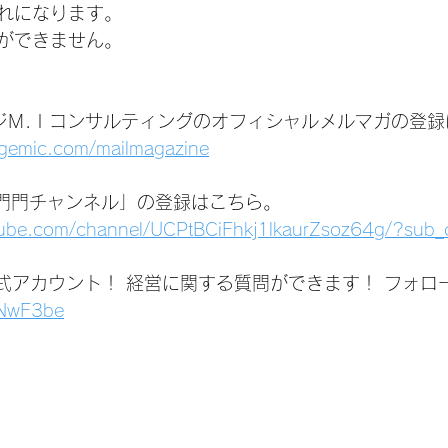
れになります。
ができません。
ジＭ.Ｉコンサルティングのオフィシャルメルマガの登録
agemic.com/mailmagazine
いは門門チャンネル」の登録はこちら。
tube.com/channel/UCPtBCiFhkj1lkaurZsoz64g/?sub_
公式アカウント！ 経営に関する質問ができます！ フォロ
1jNwF3be