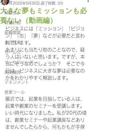
経営
2022年5月30日
読了時間: 2分
大きな夢もミッションも必
経営者
要ない（動画編）
経営計画
ビジネスには「ミッション」「ビジョ
組織開発
ン」「志」「夢」などが必要だと言わ
自己啓発
れています。
あまりにも当たり前のことなので、疑
セールス
う人はいないと思います。ですが、本
マーケティング
当にそうなのでしょうか？　そこで今
日は、ビジネスに大きな夢は必要なの
商品開発
かをわかりやすく解説します。
マネジメント
営業ツール
最近では、起業を目指している人は、
起業や創業のセミナーを受講します。
いい時代になりました。私が20代の頃
は、創業セミナーや起業講座などあり
ませんでしたらから、何もかもが手探