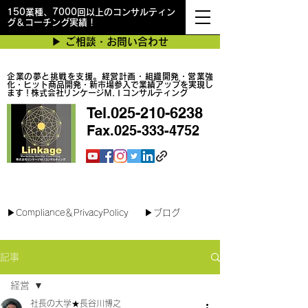
150業種、7000回以上のコンサルティン
グ＆コーチング実績！
▶︎ ご相談・お問い合わせ
企業の夢と挑戦を支援。経営計画・組織開発・営業強
化・ヒット商品開発・新市場参入で業績アップを実現し
ます！株式会社リンケージＭ.Ｉコンサルティング
Tel.025-210-6238
Fax.025-333-4752
最短で翌日対応可能！オンラインコンサル
▶︎Compliance＆PrivacyPolicy
▶︎ブログ
記事
経営
社長の大学★長谷川博之