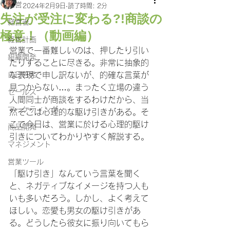
経営
2024年2月9日
読了時間: 2分
失注が受注に変わる?!商談の
経営者
極意！（動画編）
経営計画
営業で一番難しいのは、押したり引い
組織開発
たりすることに尽きる。非常に抽象的
自己啓発
な表現で申し訳ないが、的確な言葉が
見つからない…。まったく立場の違う
セールス
人間同士が商談をするわけだから、当
マーケティング
然そこは心理的な駆け引きがある。そ
こで今日は、営業に於ける心理的駆け
商品開発
引きについてわかりやすく解説する。
マネジメント
営業ツール
「駆け引き」なんていう言葉を聞く
と、ネガティブなイメージを持つ人も
いも多いだろう。しかし、よく考えて
ほしい。恋愛も男女の駆け引きがあ
る。どうしたら彼女に振り向いてもら