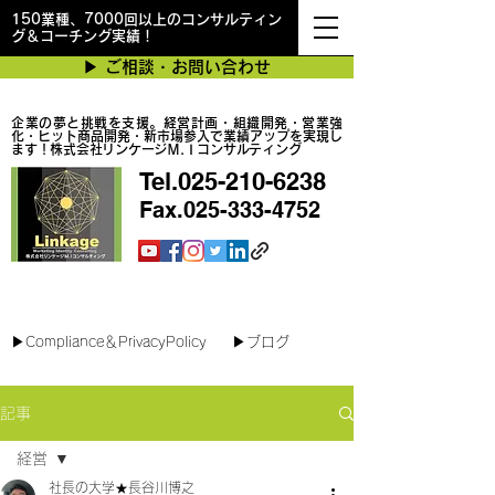
150業種、7000回以上のコンサルティン
グ＆コーチング実績！
▶︎ ご相談・お問い合わせ
企業の夢と挑戦を支援。経営計画・組織開発・営業強
化・ヒット商品開発・新市場参入で業績アップを実現し
ます！株式会社リンケージＭ.Ｉコンサルティング
Tel.025-210-6238
Fax.025-333-4752
最短で翌日対応可能！オンラインコンサル
▶︎Compliance＆PrivacyPolicy
▶︎ブログ
記事
経営
社長の大学★長谷川博之