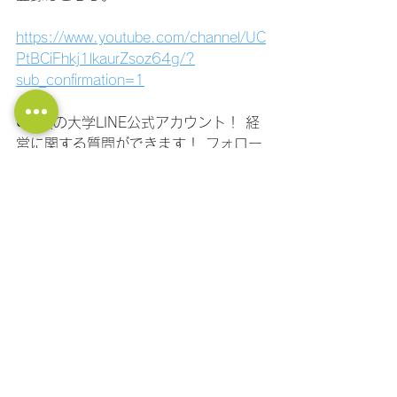
https://www.youtube.com/channel/UC
PtBCiFhkj1lkaurZsoz64g/?
sub_confirmation=1
●社長の大学LINE公式アカウント！ 経
営に関する質問ができます！ フォロー
はこちら！
https://lin.ee/11jNwF3be
組織開発