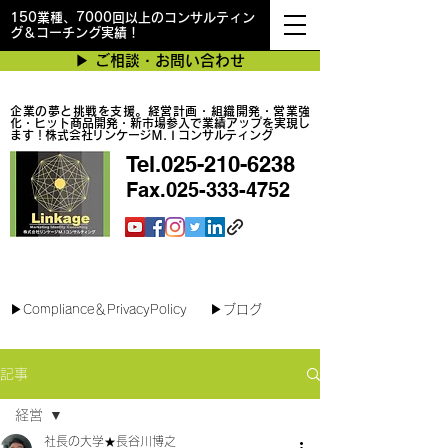
150業種、7000回以上のコンサルティン
グ＆コーチング実績！
▶︎ ご相談・お問い合わせ
企業の夢と挑戦を支援。経営計画・組織開発・営業強
化・ヒット商品開発・新市場参入で業績アップを実現し
ます！株式会社リンケージＭ.Ｉコンサルティング
Tel.025-210-6238
Fax.025-333-4752
最短で翌日対応可能！オンラインコンサル
▶︎Compliance＆PrivacyPolicy
▶︎ブログ
記事
経営
社長の大学★長谷川博之