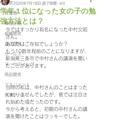
経営
2020年7月18日
読了時間: 4分
学年１位になった女の子の勉
経営者
強方法とは？
経営計画
今ではすっかり有名になった中村文昭
組織開発
さん。
自己啓発
あなたはご存知でしょうか？
もう10数年程前のことになりますが、
セールス
新潟県三条市で中村さんの講演を聞い
マーケティング
たことがあります。
商品開発
マネジメント
当時の私は、中村さんのことはまった
く知りませんでしたが、巷では注目さ
営業ツール
れ始めた頃だったのです。
今から考えると、初期の中村さんの講
演を聞けたことはラッキーでした。