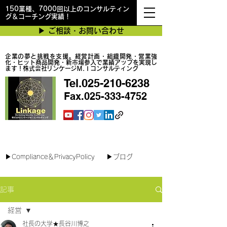
150業種、7000回以上のコンサルティン
グ＆コーチング実績！
▶︎ ご相談・お問い合わせ
企業の夢と挑戦を支援。経営計画・組織開発・営業強
化・ヒット商品開発・新市場参入で業績アップを実現し
ます！株式会社リンケージＭ.Ｉコンサルティング
Tel.025-210-6238
Fax.025-333-4752
最短で翌日対応可能！オンラインコンサル
▶︎Compliance＆PrivacyPolicy
▶︎ブログ
記事
経営
社長の大学★長谷川博之