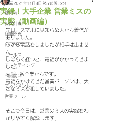
経営
2021年11月8日
読了時間: 2分
実録！大手企業 営業ミスの
経営者
実態（動画編）
経営計画
先日、スマホに見知らぬ人から着信が
組織開発
ありました。
自己啓発
私から電話をしましたが相手は出ませ
ん。
セールス
しばらく経つと、電話がかかってきま
マーケティング
した。
大手IT系企業からです。
商品開発
電話をかけてきだ営業パーソンは、大
マネジメント
変なミスを犯していました。
営業ツール
そこで今日は、営業のミスの実態をわ
かりやすく解説します。