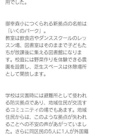
用でした。
御幸森小につくられる新拠点の名前は
「いくのパーク」。
教室は飲食店やダンススクールのレッ
スン場、図書室はそのままで子どもた
ちが放課後に集える図書館になりま
す。校庭には野菜作りを体験できる農
園を設置し、芝生スペースは休憩場所
として開放します。
学校は災害時には避難所として使われ
る防災拠点であり、地域住民が交流す
るコミュニティの場でもあます。地域
住民からは、このような拠点が失われ
ることへの不安の声があがっていまし
た。さらに同区民の5人に1人が外国籍