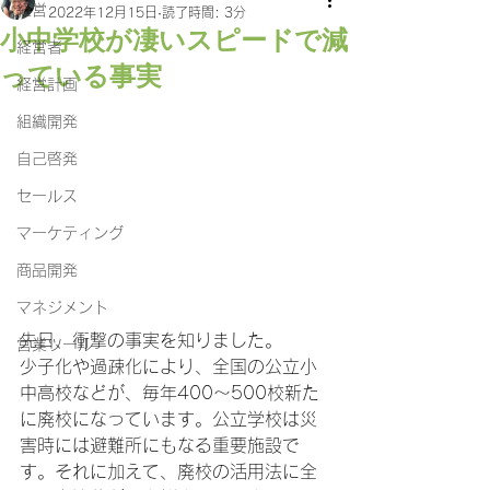
経営
2022年12月15日
読了時間: 3分
小中学校が凄いスピードで減
経営者
っている事実
経営計画
組織開発
自己啓発
セールス
マーケティング
商品開発
マネジメント
先日、衝撃の事実を知りました。
営業ツール
少子化や過疎化により、全国の公立小
中高校などが、毎年400～500校新た
に廃校になっています。公立学校は災
害時には避難所にもなる重要施設で
す。それに加えて、廃校の活用法に全