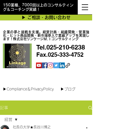
150業種、7000回以上のコンサルティン
グ＆コーチング実績！
▶︎ ご相談・お問い合わせ
企業の夢と挑戦を支援。経営計画・組織開発・営業強
化・ヒット商品開発・新市場参入で業績アップを実現し
ます！株式会社リンケージＭ.Ｉコンサルティング
Tel.025-210-6238
Fax.025-333-4752
最短で翌日対応可能！オンラインコンサル
▶︎Compliance＆PrivacyPolicy
▶︎ブログ
記事
経営
社長の大学★長谷川博之