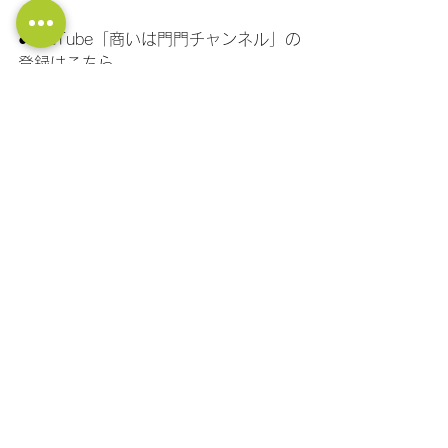
●YouTube「商いは門門チャンネル」の
登録はこちら。
https://www.youtube.com/channel/UC
PtBCiFhkj1lkaurZsoz64g/?
sub_confirmation=1
●社長の大学LINE公式アカウント！ 経
営に関する質問ができます！ フォロー
はこちら！
https://lin.ee/11jNwF3be
マーケティング
経営計画