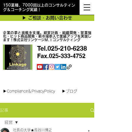
150業種、7000回以上のコンサルティン
グ＆コーチング実績！
▶︎ ご相談・お問い合わせ
企業の夢と挑戦を支援。経営計画・組織開発・営業強
化・ヒット商品開発・新市場参入で業績アップを実現し
ます！株式会社リンケージＭ.Ｉコンサルティング
Tel.025-210-6238
Fax.025-333-4752
最短で翌日対応可能！オンラインコンサル
▶︎Compliance＆PrivacyPolicy
▶︎ブログ
記事
経営
社長の大学★長谷川博之