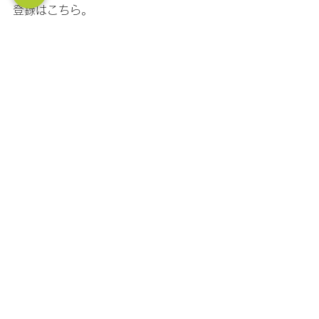
登録はこちら。
https://www.youtube.com/channel/UC
PtBCiFhkj1lkaurZsoz64g/?
sub_confirmation=1
●社長の大学LINE公式アカウント！ 経
営に関する質問ができます！ フォロー
はこちら！
https://lin.ee/11jNwF3be
セールス
マーケティング
すべて表示
最新記事