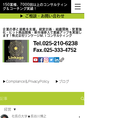
150業種、7000回以上のコンサルティン
グ＆コーチング実績！
▶︎ ご相談・お問い合わせ
企業の夢と挑戦を支援。経営計画・組織開発・営業強
化・ヒット商品開発・新市場参入で業績アップを実現し
ます！株式会社リンケージＭ.Ｉコンサルティング
Tel.025-210-6238
Fax.025-333-4752
最短で翌日対応可能！オンラインコンサル
▶︎Compliance＆PrivacyPolicy
▶︎ブログ
記事
経営
社長の大学★長谷川博之