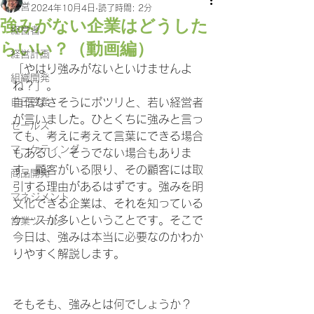
経営
2024年10月4日
読了時間: 2分
強みがない企業はどうした
経営者
らいい？（動画編）
経営計画
「やはり強みがないといけませんよ
組織開発
ね？」。
自己啓発
自信なさそうにポツリと、若い経営者
が言いました。ひとくちに強みと言っ
セールス
ても、考えに考えて言葉にできる場合
マーケティング
もあるし、そうでない場合もありま
す。顧客がいる限り、その顧客には取
商品開発
引する理由があるはずです。強みを明
マネジメント
文化できる企業は、それを知っている
ケースが多いということです。そこで
営業ツール
今日は、強みは本当に必要なのかわか
りやすく解説します。
そもそも、強みとは何でしょうか？