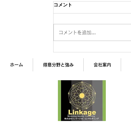
コメント
コメントを追加…
年収300万と3000万の「決定
的な違い」10選
ホーム
得意分野と強み
会社案内
企業
経営
株式
最
▶︎Comp