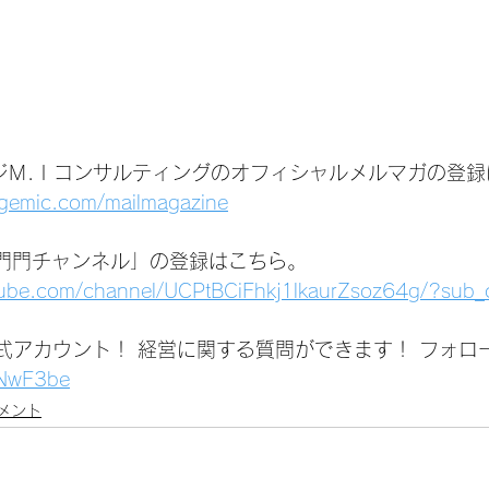
ジＭ.Ｉコンサルティングのオフィシャルメルマガの登録
agemic.com/mailmagazine
いは門門チャンネル」の登録はこちら。
tube.com/channel/UCPtBCiFhkj1lkaurZsoz64g/?sub_
公式アカウント！ 経営に関する質問ができます！ フォロ
1jNwF3be
メント