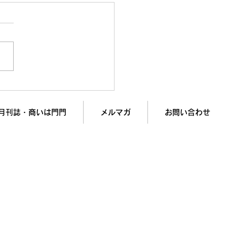
Oは死んだ？「アクセス
%減」の衝撃データと新ル
月刊誌・商いは門門
メルマガ
お問い合わせ
入で
業績アップを実現します！
記