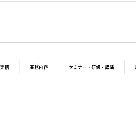
【BtoB営業】ChatGPTに
SE
「メール」を書かせてはいけ
70
ない理由
ール
実績
業務内容
セミナー・研修・講演
の夢と挑戦を支援。
計画・組織開発・営業強化・ヒット商品開発・新市場参
会社リンケージＭ.Ｉコンサルティング
短で翌日対応可能！オンラインコンサル
liance＆PrivacyPolicy
▶︎ブログ
▶︎特定商取引法に基づく表