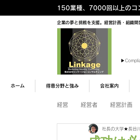
150業種、7000回以上の
企業の夢と挑戦を支援。経営計画・組織開
最
▶︎Compli
ホーム
得意分野と強み
会社案内
経営
経営者
経営計画
社長の大学★長谷
マネジメント
営業ツー