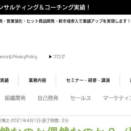
コンサルティング＆コーチング実績！
発・営業強化・ヒット商品開発・新市場参入で業績アップを実現します！
短で翌日対応可能！オンラインコンサル
ance＆PrivacyPolicy
▶︎ブログ
実績
業務内容
セミナー・研修・講演
組織開発
自己啓発
セールス
マーケティ
川博之
2021年4月1日
読了時間: 2分
ル