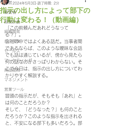
経営
2024年5月3日
読了時間: 2分
指示の出し方によって部下の
経営者
行動は変わる！（動画編）
経営計画
「この前頼んだあれどうなって
組織開発
る？」。
自己啓発
会社の中ではよくある話だ。当事者間
であるならば、このような曖昧な会話
セールス
でも話は通じているが、傍から見たら
マーケティング
何の話なのかさっぱりわからない。そ
こで今日は、指示の出し方についてわ
商品開発
かりやすく解説する。
マネジメント
営業ツール
冒頭の指示だが、そもそも「あれ」と
は何のことだろうか？
そして、「どうなった？」も何のこと
だろうか？このような指示を出される
と、不安になる部下も多いだろう。部