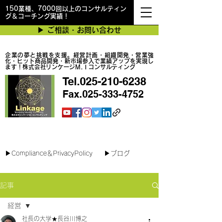
150業種、7000回以上のコンサルティン
グ＆コーチング実績！
▶︎ ご相談・お問い合わせ
企業の夢と挑戦を支援。経営計画・組織開発・営業強
化・ヒット商品開発・新市場参入で業績アップを実現し
ます！株式会社リンケージＭ.Ｉコンサルティング
Tel.025-210-6238
Fax.025-333-4752
最短で翌日対応可能！オンラインコンサル
▶︎Compliance＆PrivacyPolicy
▶︎ブログ
記事
経営
社長の大学★長谷川博之