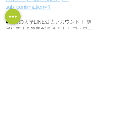
sub_confirmation=1
●社長の大学LINE公式アカウント！ 経
営に関する質問ができます！ フォロー
はこちら！
https://lin.ee/11jNwF3be
マーケティング
セールス
すべて表示
最新記事