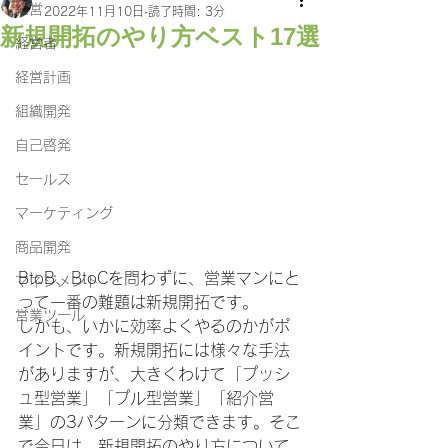
経営
2022年11月10日
読了時間: 3分
新規開拓のやり方ベスト17選
経営者
経営計画
組織開発
自己啓発
セールス
マーケティング
商品開発
BtoB、BtoCを問わずに、営業マンにと
マネジメント
って一番の難題は新規開拓です。
営業ツール
しかも、いかに効率よくやるのかがポ
イントです。新規開拓には様々な手法
がありますが、大きくわけて「プッシ
ュ型営業」「プル型営業」「紹介営
業」の3パターンに分類できます。そこ
で今日は、新規開拓のやり方について