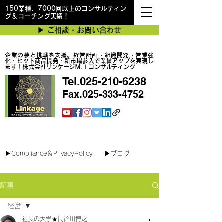
150業種、7000回以上のコンサルティン
グ＆コーチング実績！
▶︎ ご相談・お問い合わせ
企業の夢と挑戦を支援。経営計画・組織開発・営業強
化・ヒット商品開発・新市場参入で業績アップを実現し
ます！株式会社リンケージＭ.Ｉコンサルティング
Tel.025-210-6238
Fax.025-333-4752
最短で翌日対応可能！オンラインコンサル
▶︎Compliance＆PrivacyPolicy
▶︎ブログ
記事
経営
社長の大学★長谷川博之