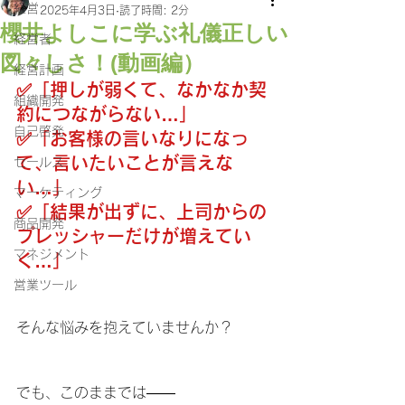
経営
2025年4月3日
読了時間: 2分
櫻井よしこに学ぶ礼儀正しい
経営者
図々しさ！(動画編）
経営計画
✅「押しが弱くて、なかなか契
組織開発
約につながらない…」
自己啓発
✅「お客様の言いなりになっ
て、言いたいことが言えな
セールス
い…」
マーケティング
✅「結果が出ずに、上司からの
商品開発
プレッシャーだけが増えてい
マネジメント
く…」
営業ツール
そんな悩みを抱えていませんか？
でも、このままでは——