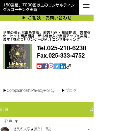
150業種、7000回以上のコンサルティン
グ＆コーチング実績！
▶︎ ご相談・お問い合わせ
企業の夢と挑戦を支援。経営計画・組織開発・営業強
化・ヒット商品開発・新市場参入で業績アップを実現し
ます！株式会社リンケージＭ.Ｉコンサルティング
Tel.025-210-6238
Fax.025-333-4752
最短で翌日対応可能！オンラインコンサル
▶︎Compliance＆PrivacyPolicy
▶︎ブログ
記事
経営
社長の大学★長谷川博之